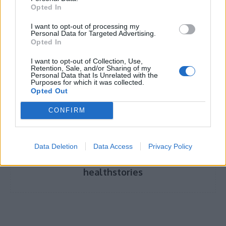
Ο κίνδυνος που απειλεί τα ορκισμένα
Opted In
«μπακούρια»
I want to opt-out of processing my
Personal Data for Targeted Advertising.
Opted In
I want to opt-out of Collection, Use,
TAGS
Εθνικό Σχέδιο Δράσης για την Ψυχική Υγεία 2021-2030
Retention, Sale, and/or Sharing of my
Personal Data that Is Unrelated with the
Ζωή Ράπτη
Purposes for which it was collected.
Opted Out
CONFIRM
Data Deletion
Data Access
Privacy Policy
healthstories