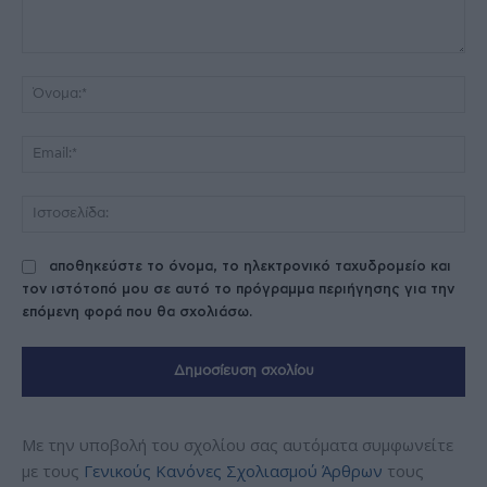
Σχόλιο:
Όν
Ema
Ισ
αποθηκεύστε το όνομα, το ηλεκτρονικό ταχυδρομείο και
τον ιστότοπό μου σε αυτό το πρόγραμμα περιήγησης για την
επόμενη φορά που θα σχολιάσω.
Με την υποβολή του σχολίου σας αυτόματα συμφωνείτε
με τους
Γενικούς Κανόνες Σχολιασμού Άρθρων
τους