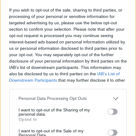
έχουν ήδη αδειοδοτηθεί. Έπονται εντός του
2023 διαγωνισμοί για την υλοποίηση ακόμη 40
If you wish to opt-out of the sale, sharing to third parties, or
processing of your personal or sensitive information for
νέων Μονάδων Ψυχικής Υγείας.
targeted advertising by us, please use the below opt-out
section to confirm your selection. Please note that after your
– Το Σχέδιο αποβλέπει σε ένα ολοκληρωμένο
opt-out request is processed you may continue seeing
interest-based ads based on personal information utilized by
και πρωτοποριακό μοντέλο ψυχικής υγείας με
us or personal information disclosed to third parties prior to
ορίζοντα τον 21ο αιώνα.
your opt-out. You may separately opt-out of the further
disclosure of your personal information by third parties on the
Διαβάστε επίσης
IAB’s list of downstream participants. This information may
also be disclosed by us to third parties on the
IAB’s List of
Downstream Participants
that may further disclose it to other
Η Θεανώ και τα γενέθλια, το ραβασάκι στον
third parties.
Μητσοτάκη και το μπούλινγκ της
φαρμακευτικής
Personal Data Processing Opt Outs
I want to opt-out of the Sharing of my
Οδηγίες του ΕΦΕΤ για τα νηστίσιμα τρόφιμα –
personal data.
Opted In
Τι να προσέξετε στα σαρακοστιανά
I want to opt-out of the Sale of my
Personal Data.