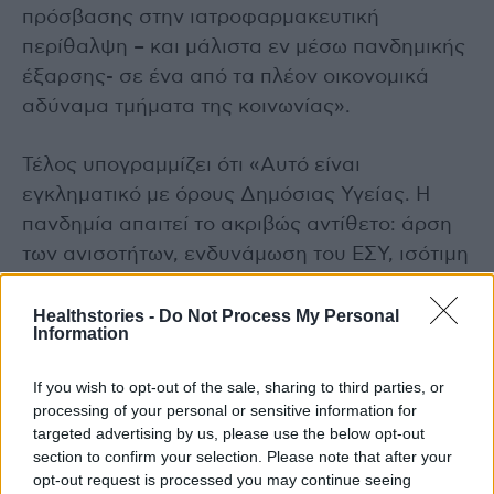
πρόσβασης στην ιατροφαρμακευτική
περίθαλψη – και μάλιστα εν μέσω πανδημικής
έξαρσης- σε ένα από τα πλέον οικονομικά
αδύναμα τμήματα της κοινωνίας».
Τέλος υπογραμμίζει ότι «Αυτό είναι
εγκληματικό με όρους Δημόσιας Υγείας. Η
πανδημία απαιτεί το ακριβώς αντίθετο: άρση
των ανισοτήτων, ενδυνάμωση του ΕΣΥ, ισότιμη
και δωρεάν κάλυψη των υγειονομικών
αναγκών των ανθρώπων. Η μόνη λύση είναι να
Healthstories -
Do Not Process My Personal
Information
ακυρωθεί ο νόμος και να επανέλθει σε ισχύ η
ρύθμιση της κυβέρνησης ΣΥΡΙΖΑ».
If you wish to opt-out of the sale, sharing to third parties, or
processing of your personal or sensitive information for
Διαβάστε επίσης
targeted advertising by us, please use the below opt-out
section to confirm your selection. Please note that after your
opt-out request is processed you may continue seeing
Τι πρέπει να τρώτε εάν έχετε κορωνοϊό;