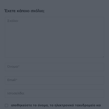
Έχετε κάποιο σχόλιο;
Σχόλιο:
Όν
Ema
Ισ
αποθηκεύστε το όνομα, το ηλεκτρονικό ταχυδρομείο και