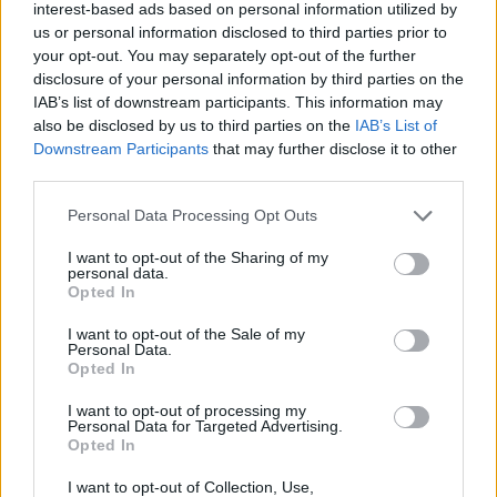
interest-based ads based on personal information utilized by
us or personal information disclosed to third parties prior to
Στέφανος Χανδακάς: Ο πρόεδρος της
your opt-out. You may separately opt-out of the further
disclosure of your personal information by third parties on the
HOPEgenesis έχει βάλει ψηλά τον πήχη για το
IAB’s list of downstream participants. This information may
2022 – Οι παιδικοί σταθμοί στην «ξεχασμένη»
also be disclosed by us to third parties on the
IAB’s List of
Ελλάδα
Downstream Participants
that may further disclose it to other
third parties.
Η αγένεια του Θεμιστοκλέους και η γκρίζα
Personal Data Processing Opt Outs
διαφήμιση του Βασιλακόπουλου
I want to opt-out of the Sharing of my
personal data.
Opted In
I want to opt-out of the Sale of my
TAGS
Ανδρέας Ξανθός
Θάνος Πλεύρης
Personal Data.
Opted In
συνταγογράφηση ανασφάλιστων
φαρμακευτική πολιτική
I want to opt-out of processing my
Personal Data for Targeted Advertising.
Opted In
I want to opt-out of Collection, Use,