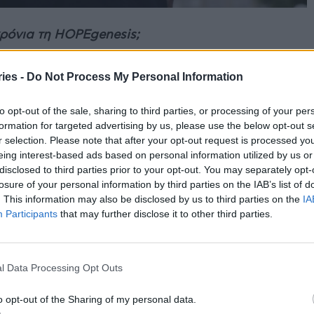
χρόνια τη HOPEgenesis;
νιά για όλους μας, γεμάτη προκλήσεις λόγω της
ies -
Do Not Process My Personal Information
ραντίνας του 2020, της ανασφάλειας τόσο στην
μική ζωή της χώρας μας.
to opt-out of the sale, sharing to third parties, or processing of your per
formation for targeted advertising by us, please use the below opt-out s
r selection. Please note that after your opt-out request is processed y
enesis έπιασε τους στόχους της και δημιούργησε
eing interest-based ads based on personal information utilized by us or
εξέλιξη μέσα στο 2022 και επομένως, συμβολή
disclosed to third parties prior to your opt-out. You may separately opt-
losure of your personal information by third parties on the IAB’s list of
κότητας στη χώρα μας και στη στήριξη της
. This information may also be disclosed by us to third parties on the
IA
Participants
that may further disclose it to other third parties.
δικούς σταθμούς στις απομακρυσμένες περιοχές;
σταθμών αποτελεί το εύλογο επόμενο βήμα του
l Data Processing Opt Outs
οχές της δράσης μας την τελευταία τριετία, το
όδων εγκυμοσύνης και τοκετού των εγκύων είχε
o opt-out of the Sharing of my personal data.