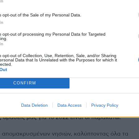
In
ηση των γεννήσεων. Ως εκ τούτου περάσαμε στη
Στην υποστήριξη, δηλαδή, των νέων μαμάδων, των
o opt-out of the Sale of my Personal Data.
δικών σταθμών, ώστε να μπορεί να συνδυαστεί η
In
 Η αρχή έγινε στην Πάτμο και στον Δήμο Αγράφων
to opt-out of processing my Personal Data for Targeted
ν άλλες 8 ακριτικές νησιωτικές περιοχές.
ing.
In
022;
o opt-out of Collection, Use, Retention, Sale, and/or Sharing
ersonal Data that Is Unrelated with the Purposes for which it
lected.
 πήχη, τόσο σε επίπεδο ενημέρωσης και
Out
θέμα της υπογεννητικότητας, όσο και πρακτικά
CONFIRM
ιών ακριτικών περιοχών με δύσκολη πρόσβαση σε
 αλλά και την υποστήριξη οικογενειών στον αστικό
Data Deletion
Data Access
Privacy Policy
δράσεις μας για το 2022 είναι οι παρακάτω:
και απομακρυσμένων νησιών, καλύπτοντας όλα τα