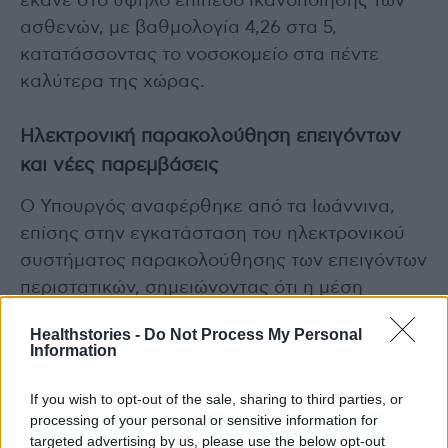
έκανε στο υψηλό επίπεδο ικανοποίησης των
ασθενών, με βαθμολογία 4,26 στα 5,
κατατάσσοντας το νοσοκομείο στα πέντε
καλύτερα της χώρας.
Ηλεκτρονική παρακολούθηση επειγόντων
και νέες παρεμβάσεις
Ο Υπουργός αναφέρθηκε από τα Ιωάννινα,
επίσης στην εγκατάσταση του ηλεκτρονικού
συστήματος παρακολούθησης των επειγόντων
περιστατικών, σημειώνοντας ότι η μέση
αναμονή έχει μειωθεί σε λιγότερο από τρεις
Healthstories -
Do Not Process My Personal
ώρες. Τέλος, ανακοίνωσε τη διάθεση
Information
συμπληρωματικής χρηματοδότησης ύψους 1,5
εκατ. ευρώ για την αντικατάσταση των
If you wish to opt-out of the sale, sharing to third parties, or
processing of your personal or sensitive information for
κλιματιστικών εγκαταστάσεων του
targeted advertising by us, please use the below opt-out