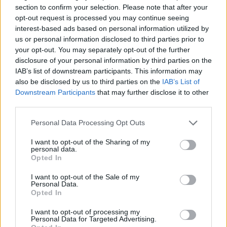
Πανεπιστημιακού Νοσοκομείου στα Ιωάννινα,
section to confirm your selection. Please note that after your
ενώ εξέφρασε αισιοδοξία ότι τα έργα στα νέα
opt-out request is processed you may continue seeing
ΤΕΠ του «Χατζηκώστα» θα ολοκληρωθούν έως
interest-based ads based on personal information utilized by
us or personal information disclosed to third parties prior to
τις 30 Ιουνίου 2026, αλλάζοντας συνολικά την
your opt-out. You may separately opt-out of the further
εικόνα του νοσοκομείου.
disclosure of your personal information by third parties on the
IAB’s list of downstream participants. This information may
also be disclosed by us to third parties on the
IAB’s List of
Διαβάστε επίσης
Downstream Participants
that may further disclose it to other
third parties.
Αγαπηδάκη: Το πρόγραμμα «Προλαμβάνω»
έφερε έγκαιρη διάγνωση σε 180.000 πολίτες
Personal Data Processing Opt Outs
I want to opt-out of the Sharing of my
ΕΚΑΒ: Ολοκληρώθηκε η αεροδιακομιδή και
personal data.
Opted In
του τρίτου Έλληνα τραυματία φιλάθλου του
ΠΑΟΚ από τη Ρουμανία
I want to opt-out of the Sale of my
Personal Data.
Opted In
I want to opt-out of processing my
Personal Data for Targeted Advertising.
TAGS
Άδωνις Γεωργιάδης
ανακαινίσεις νοσοκομείων
Ιωάννινα