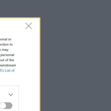
sonal or
ection to
ou may
 personal
out of the
 downstream
B’s List of