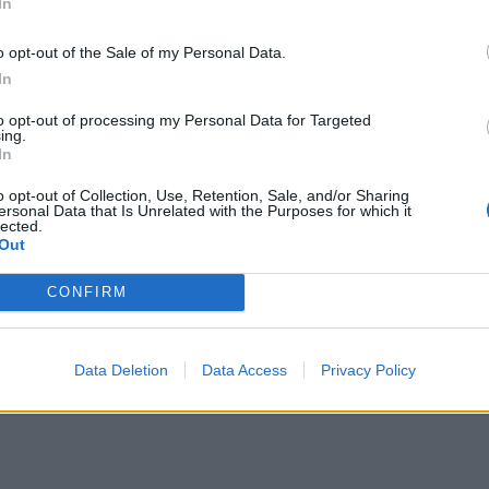
In
μόσιες τοποθετήσεις του προέδρου της «ΝΙΚΗΣ»,
o opt-out of the Sale of my Personal Data.
υπογράμμισε ότι ο σεβασμός στο Σύνταγμα και
In
ί αδιαπραγμάτευτο θεμέλιο της δημοκρατίας.
λιτών από συνταγματικά κατοχυρωμένα
to opt-out of processing my Personal Data for Targeted
ing.
λίσθηση σε λογικές διακρίσεων και φασιστικής
In
o opt-out of Collection, Use, Retention, Sale, and/or Sharing
ersonal Data that Is Unrelated with the Purposes for which it
lected.
Out
τα οικονομικά κίνητρα στους νέους γιατρούς
CONFIRM
ιδή και του τρίτου Έλληνα τραυματία φιλάθλου
Data Deletion
Data Access
Privacy Policy