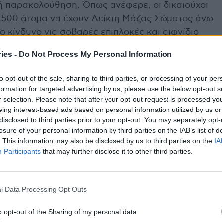
κή παρακολούθηση. Όπως ανέφερε, οι δικαιούχοι
 3.500 άτομα να έχουν Δείκτη Μάζας Σώματος άνω
ο κίνδυνο για σοβαρές επιπλοκές και αιφνίδιο
θηλωμένους στο σπίτι. Η κυβέρνηση οφείλει να
ies -
Do Not Process My Personal Information
ί κάθε άνθρωπος έχει μία ζωή και πρέπει να του
ι καλά», σημείωσε χαρακτηριστικά.
to opt-out of the sale, sharing to third parties, or processing of your per
formation for targeted advertising by us, please use the below opt-out s
δίας στη Χίο
r selection. Please note that after your opt-out request is processed y
eing interest-based ads based on personal information utilized by us or
 νεκρούς μετανάστες στη Χίο, η Αναπληρώτρια
disclosed to third parties prior to your opt-out. You may separately opt-
losure of your personal information by third parties on the IAB’s list of
ώπινη διάσταση του Μεταναστευτικού. Όπως
. This information may also be disclosed by us to third parties on the
IA
ς και εθνικές παραμέτρους, δεν πρέπει να
Participants
that may further disclose it to other third parties.
ειδοποιώντας ότι η απώλεια της ενσυναίσθησης
νωνίας. «Ας σκεφτούμε τι σημαίνει να χάνει
αι στην άλλη άκρη της γης», τόνισε.
l Data Processing Opt Outs
o opt-out of the Sharing of my personal data.
α ανθρώπινα δικαιώματα