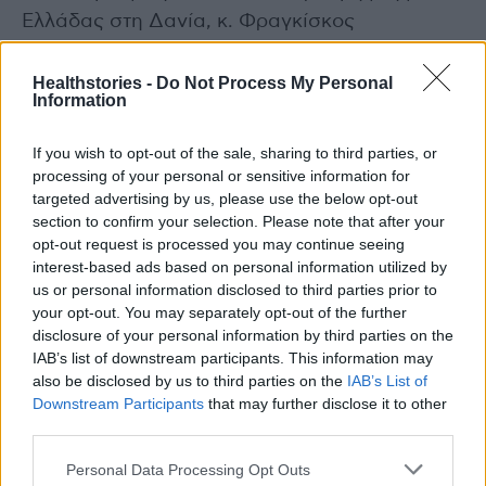
Ελλάδας στη Δανία, κ. Φραγκίσκος
Κωστελλένος.
Healthstories -
Do Not Process My Personal
Information
Διαβάστε επίσης
If you wish to opt-out of the sale, sharing to third parties, or
Ά. Γεωργιάδης-φαρμακευτικές: Ο Υπουργός
processing of your personal or sensitive information for
στέλνει τον λογαριασμό για το clawback στον
targeted advertising by us, please use the below opt-out
Κ. Πιερρακάκη
section to confirm your selection. Please note that after your
opt-out request is processed you may continue seeing
interest-based ads based on personal information utilized by
Όγκοι Εγκεφαλικού στελέχους: Όταν η
us or personal information disclosed to third parties prior to
σύγχρονη Νευροχειρουργική νικά το φόβο
your opt-out. You may separately opt-out of the further
disclosure of your personal information by third parties on the
IAB’s list of downstream participants. This information may
also be disclosed by us to third parties on the
IAB’s List of
Downstream Participants
that may further disclose it to other
TAGS
75η Σύνοδος του ΠΟΥ Ευρώπης
Λίλιαν Βιλδιρίδη
third parties.
Personal Data Processing Opt Outs