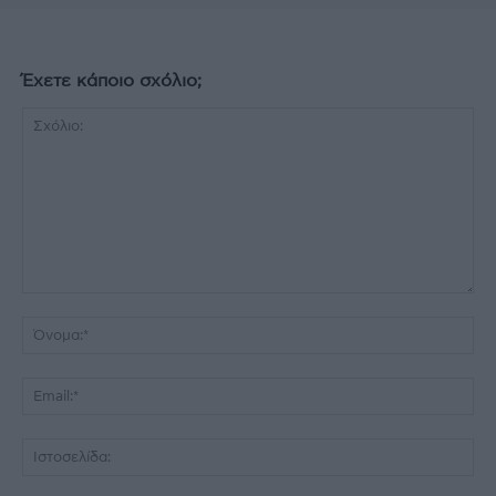
Έχετε κάποιο σχόλιο;
Σχόλιο:
Όν
Ema
Ισ