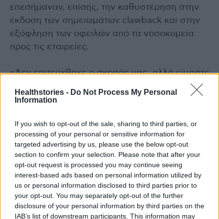
επεσήμαναν, επίσης, την καθυστέρηση στην
έκδοση των σημειωμάτων clawback και στην
εξόφληση των οφειλών από τα νοσοκομεία
προς τις εταιρείες.
«Δεν επιτεύχθηκε ο σκοπός μας, αλλά είμαστε
στα μισά του δρόμου», μας έλεγε ανώτερο
Healthstories -
Do Not Process My Personal
στέλεχος της αγοράς μετά την κρίσιμη
Information
συνάντηση.
If you wish to opt-out of the sale, sharing to third parties, or
processing of your personal or sensitive information for
ΠΗΓΗ:
mononews
targeted advertising by us, please use the below opt-out
section to confirm your selection. Please note that after your
Δείτε επίσης
opt-out request is processed you may continue seeing
interest-based ads based on personal information utilized by
us or personal information disclosed to third parties prior to
Άδωνις: Το 2026 θα ξεκινήσει πρόγραμμα
your opt-out. You may separately opt-out of the further
αξιοποίησης του δικτύου των φαρμακείων
disclosure of your personal information by third parties on the
IAB’s list of downstream participants. This information may