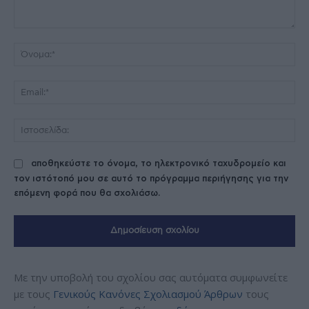
Σχόλιο:
Όν
Ema
Ισ
αποθηκεύστε το όνομα, το ηλεκτρονικό ταχυδρομείο και
τον ιστότοπό μου σε αυτό το πρόγραμμα περιήγησης για την
επόμενη φορά που θα σχολιάσω.
Με την υποβολή του σχολίου σας αυτόματα συμφωνείτε
με τους
Γενικούς Κανόνες Σχολιασμού Άρθρων
τους