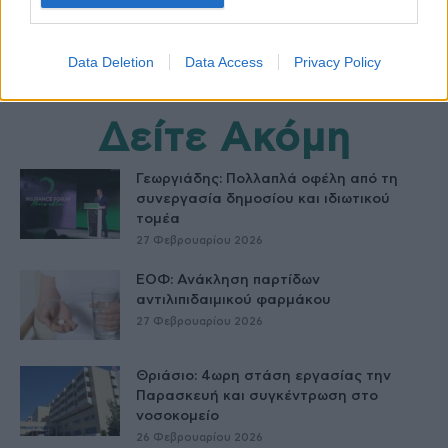
Data Deletion
Data Access
Privacy Policy
Δείτε Ακόμη
Γεωργιάδης: Πολλαπλά οφέλη από τη
συνεργασία δημοσίου και ιδιωτικού
τομέα
27 Φεβρουαρίου 2026
ΕΟΦ: Ανάκληση παρτίδων
αντιλιπιδαιμικού φαρμάκου
27 Φεβρουαρίου 2026
Θριάσιο: 4ωρη στάση εργασίας την
Παρασκευή και συγκέντρωση στο
νοσοκομείο
26 Φεβρουαρίου 2026