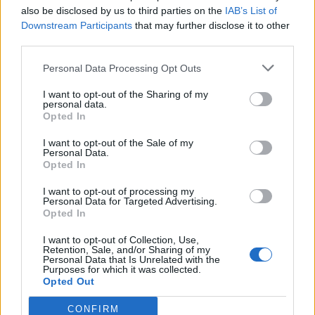
also be disclosed by us to third parties on the
IAB’s List of
Μαγειρεύουμε για την καρδιά μας &#8211; 1η
Downstream Participants
that may further disclose it to other
Ημερίδα Διαδραστικής Μαγειρικής
third parties.
Personal Data Processing Opt Outs
I want to opt-out of the Sharing of my
TAGS
Clawback
PIF
φαρμακευτικές εταιρείες
personal data.
Opted In
I want to opt-out of the Sale of my
Personal Data.
Opted In
I want to opt-out of processing my
Personal Data for Targeted Advertising.
Opted In
Βίκυ Καρατζαφέρη
I want to opt-out of Collection, Use,
Retention, Sale, and/or Sharing of my
Personal Data that Is Unrelated with the
Purposes for which it was collected.
Opted Out
CONFIRM