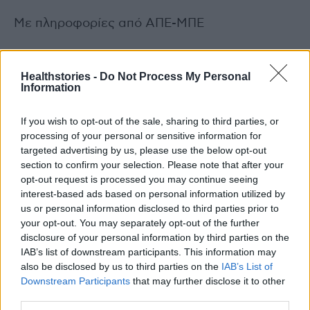
Με πληροφορίες από ΑΠΕ-ΜΠΕ
Photo Shutterstock
Healthstories -
Do Not Process My Personal
Information
Διαβάστε επίσης
If you wish to opt-out of the sale, sharing to third parties, or
Τα αγαπημένα φαγητά μειώνουν την όρεξη και
processing of your personal or sensitive information for
τις λιγούρες
targeted advertising by us, please use the below opt-out
section to confirm your selection. Please note that after your
opt-out request is processed you may continue seeing
Κλιματική αλλαγή: Πως θα επηρεάσει τη ζωή
interest-based ads based on personal information utilized by
των παιδιών που γεννήθηκαν από το 2007 και
us or personal information disclosed to third parties prior to
μετά
your opt-out. You may separately opt-out of the further
disclosure of your personal information by third parties on the
IAB’s list of downstream participants. This information may
also be disclosed by us to third parties on the
IAB’s List of
Downstream Participants
that may further disclose it to other
TAGS
Ινστιτούτο Νοσηλευτικών Ερευνών και Πολιτικής της Υγείας
third parties.
νοσηλευτής