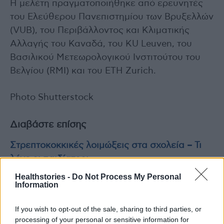
Η μελέτη πραγματοποιήθηκε από ερευνητές
του Ελεύθερου Πανεπιστημίου των Βρυξελλών
(VUB), του Περιβάλλοντος και Κλιματικής
Αλλαγής του Καναδά, του KU Leuven, του
Βασιλικού Μετεωρολογικού Ινστιτούτου του
Βελγίου (RMI) και του ETH Zurich.
Photo Shutterstock
Διαβάστε επίσης
Στρεπτοκοκκικές λοιμώξεις στα σχολεία – Τι
λένε οι παιδίατροι
Healthstories -
Do Not Process My Personal
Information
«Patras Medicine iGEM 2025: Όταν η
συνθετική βιολογία συναντά την καινοτομία»
If you wish to opt-out of the sale, sharing to third parties, or
processing of your personal or sensitive information for