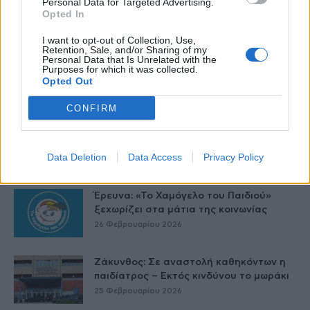
Personal Data for Targeted Advertising.
Opted In
Δείτε Ακόμη
I want to opt-out of Collection, Use,
Retention, Sale, and/or Sharing of my
Personal Data that Is Unrelated with the
Γαλλία – Η τοξίνη κερεουλίδη
Purposes for which it was collected.
εντοπίστηκε σε βρέφος από βρεφικό
Opted Out
γάλα...
27 Φεβρουαρίου 2026
CONFIRM
Όταν οι έφηβοι καπνίζουν – Η
Αλεξάνδρα Καππάτου συμβουλεύει
Data Deletion
Data Access
Privacy Policy
26 Φεβρουαρίου 2026
Έρευνα: «Το Χαμόγελο του Παιδιού»
ξεχωρίζει στα μάτια της κοινωνίας
26 Φεβρουαρίου 2026
Ζάκυνθος: Σε αναστολή καθηκόντων η
παιδίατρος – Εκτός κινδύνου το μωράκι
25 Φεβρουαρίου 2026