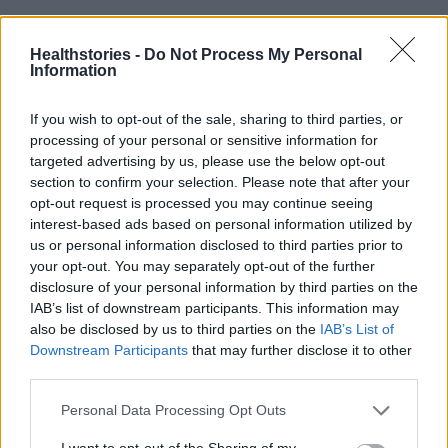
photo
facebook
Healthstories -
Do Not Process My Personal
Information
Διαβάστε επίσης
If you wish to opt-out of the sale, sharing to third parties, or
Άνοια σε νεαρή ηλικία: Τα συμπτώματα, οι
processing of your personal or sensitive information for
αιτίες και γιατί καθυστερεί η διάγνωση
targeted advertising by us, please use the below opt-out
section to confirm your selection. Please note that after your
opt-out request is processed you may continue seeing
Γιατί δεν πρέπει να βάζετε στο πιάτο σας
interest-based ads based on personal information utilized by
υπερ-επεξεργασμένα τρόφιμα;
us or personal information disclosed to third parties prior to
your opt-out. You may separately opt-out of the further
disclosure of your personal information by third parties on the
IAB’s list of downstream participants. This information may
also be disclosed by us to third parties on the
IAB’s List of
TAGS
Παγκόσμιος Οργανισμός Υγείας
ΠΟΥ
Τραμπ
Downstream Participants
that may further disclose it to other
third parties.
Personal Data Processing Opt Outs
I want to opt-out of the Sharing of my