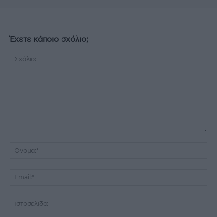
Έχετε κάποιο σχόλιο;
Σχόλιο:
Όν
Ema
Ισ