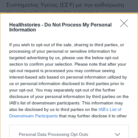
Συστήματος Υγείας (ΕΣΥ) με την καθιέρωση
της αυτοτελούς φορολόγησης της
αποζημίωσης των εφημεριών τους, η οποία
Healthstories -
Do Not Process My Personal
Information
έρχεται μετά τις μόνιμες παρεμβάσεις που
ξεκίνησαν το έτος 2024 (αύξηση αποζημίωσης
If you wish to opt-out of the sale, sharing to third parties, or
για εφημερίες και θέσπιση αυξημένου
processing of your personal or sensitive information for
κινήτρου προσέλκυσης και παραμονής σε
targeted advertising by us, please use the below opt-out
προβληματικές και άγονες περιοχές).
section to confirm your selection. Please note that after your
opt-out request is processed you may continue seeing
interest-based ads based on personal information utilized by
Ακόμη, μείωση από τη 1η Ιανουαρίου 2025
us or personal information disclosed to third parties prior to
αναμένεται, κατά μία ποσοστιαία μονάδα, των
your opt-out. You may separately opt-out of the further
ασφαλιστικών εισφορών: Ειδικότερα, η
disclosure of your personal information by third parties on the
IAB’s list of downstream participants. This information may
μείωση αυτή αναλύεται σε μείωση 0,5% στις
also be disclosed by us to third parties on the
IAB’s List of
εισφορές των εργαζόμενων και 0,5% τις
Downstream Participants
that may further disclose it to other
εργοδοτικές εισφορές κλάδου υγείας, με το
third parties.
ετήσιο καθαρό κόστος για το 2025 να
Personal Data Processing Opt Outs