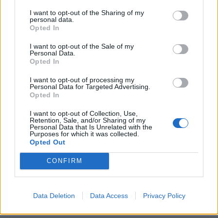
ανέρχεται σε 440 εκατ. ευρώ.
I want to opt-out of the Sharing of my
personal data.
Διαβάστε επίσης
Opted In
I want to opt-out of the Sale of my
Άδωνις Γεωργιάδης: Η εξομολόγηση για τη
Personal Data.
μητέρα του στο Λαϊκό νοσοκομείο που
Opted In
συγκίνησε
I want to opt-out of processing my
Personal Data for Targeted Advertising.
Opted In
Κορυφαίοι επιστήμονες απαντούν στην
ερώτηση γι αυτό που χρειάζονται σήμερα τα
I want to opt-out of Collection, Use,
Retention, Sale, and/or Sharing of my
παιδιά
Personal Data that Is Unrelated with the
Purposes for which it was collected.
Opted Out
CONFIRM
TAGS
νοσοκομεία
προυπολογισμός 2025
προϋπολογισμός 2025 για την Υγεία
Data Deletion
Data Access
Privacy Policy