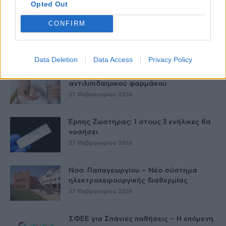
Opted Out
CONFIRM
Δύο χρόνια λειτουργίας της Κλινικής
Μεταμόσχευσης Ήπατος στο «Λαϊκό»
27 Φεβρουαρίου 2026
Data Deletion
Data Access
Privacy Policy
ΕΟΦ: Ανάκληση παρτίδων
αντιλιπιδαιμικού φαρμάκου
27 Φεβρουαρίου 2026
Έρπης Ζωστήρας: 1 στους 3 ενήλικες θα
νοσήσει
27 Φεβρουαρίου 2026
Νοσ. Παπαγεωργίου – Νέο σύστημα
ηλεκτροχειρουργικής διαθερμίας
27 Φεβρουαρίου 2026
ΣΦΕΕ για Σπάνιες παθήσεις – Η επόμενη