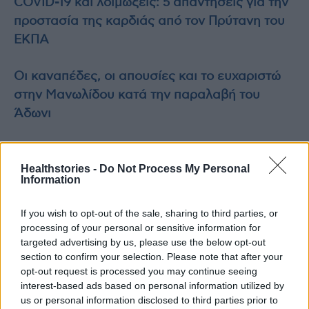
COVID-19 και λοιμώξεις: 5 απαντήσεις για την
προστασία της καρδιάς από τον Πρύτανη του
ΕΚΠΑ
Οι καναπέδες, οι απουσίες και το ευχαριστώ
στην Μανωλίδου κατά την παραλαβή του
Άδωνι
Healthstories -
Do Not Process My Personal
Information
TAGS
Άδωνις Γεωργιάδης
Σωτήρης Τσιόδρας
If you wish to opt-out of the sale, sharing to third parties, or
processing of your personal or sensitive information for
targeted advertising by us, please use the below opt-out
section to confirm your selection. Please note that after your
opt-out request is processed you may continue seeing
interest-based ads based on personal information utilized by
us or personal information disclosed to third parties prior to
healthstories