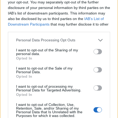
your opt-out. You may separately opt-out of the further
disclosure of your personal information by third parties on the
IAB’s list of downstream participants. This information may
also be disclosed by us to third parties on the
IAB’s List of
Downstream Participants
that may further disclose it to other
third parties.
Personal Data Processing Opt Outs
I want to opt-out of the Sharing of my
personal data.
Opted In
Δείτε Ακόμη
I want to opt-out of the Sale of my
Personal Data.
Opted In
Γεωργιάδης: Πολλαπλά οφέλη από τη
συνεργασία δημοσίου και ιδιωτικού
I want to opt-out of processing my
Personal Data for Targeted Advertising.
τομέα
Opted In
27 Φεβρουαρίου 2026
I want to opt-out of Collection, Use,
Παράρτημα του Παίδων “Αγία Σοφία”
Retention, Sale, and/or Sharing of my
στο Ίλιον – Τι ανακοινώθηκε από...
Personal Data that Is Unrelated with the
Purposes for which it was collected.
27 Φεβρουαρίου 2026