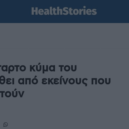
ταρτο κύμα του
θει από εκείνους που
στούν