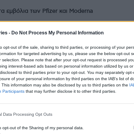
α εμβόλια των Pfizer και Moderna
 είναι ασφαλή, σημείωσε ότι περιστατικά
 από το εμβόλιο της AstraZeneca και κατά τους
ies -
Do Not Process My Personal Information
izer και Moderna, όμως το θέμα δεν εξετάστηκε
to opt-out of the sale, sharing to third parties, or processing of your per
– μέλος της Ε.Ε. ενώ το FDA δεν το αξιολόγησε
formation for targeted advertising by us, please use the below opt-out s
ταν ελάχιστος σε σχέση με τα εκατομμύρια των
r selection. Please note that after your opt-out request is processed y
eing interest-based ads based on personal information utilized by us or
disclosed to third parties prior to your opt-out. You may separately opt-
losure of your personal information by third parties on the IAB’s list of
eca, όπου τα περιστατικά ήταν 30 σε πάνω από 17
. This information may also be disclosed by us to third parties on the
IA
ηκε ο μηχανισμός με τον οποίο συνέβησαν τα
Participants
that may further disclose it to other third parties.
ε όμως.
θέμα της διαθεσιμότητας των εμβολίων,
l Data Processing Opt Outs
το μεγαλύτερο ρίσκο με την επένδυση της Biontech
o opt-out of the Sharing of my personal data.
ι υπόλοιπες εταιρίες στην ουσία επιδοτήθηκαν από