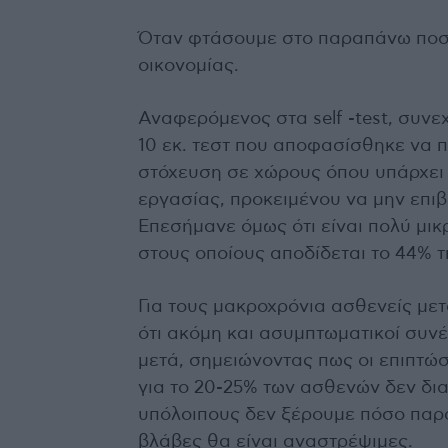
Όταν φτάσουμε στο παραπάνω ποσο
οικονομίας.
Αναφερόμενος στα self -test, συνε
10 εκ. τεστ που αποφασίσθηκε να π
στόχευση σε χώρους όπου υπάρχει
εργασίας, προκειμένου να μην επι
Επεσήμανε όμως ότι είναι πολύ μικ
στους οποίους αποδίδεται το 44% τ
Για τους μακροχρόνια ασθενείς μετ
ότι ακόμη και ασυμπτωματικοί συν
μετά, σημειώνοντας πως οι επιπτώσ
για το 20-25% των ασθενών δεν δι
υπόλοιπους δεν ξέρουμε πόσο παρ
βλάβες θα είναι αναστρέψιμες.