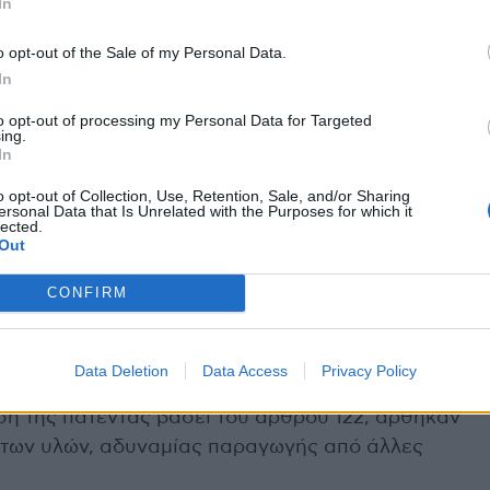
In
ωγή των εμβολίων, μειώνοντας το ρίσκο.
o opt-out of the Sale of my Personal Data.
ε αν θα πρέπει να υπάρξει συνέχιση της
In
ρμακευτικές, για την ανάπτυξη φαρμάκων για τον
to opt-out of processing my Personal Data for Targeted
ing.
In
βολίων κατά της covid, σημείωσε πως ο
o opt-out of Collection, Use, Retention, Sale, and/or Sharing
ersonal Data that Is Unrelated with the Purposes for which it
μόσιου αγαθού, δεν σημαίνει κατάσχεση στις
lected.
 αμοιβής, ώστε να υπάρξει συνεργασία με τις
Out
ου.
CONFIRM
ει από τον περασμένο Ιούλιο με όλες τις
, Johnson & Johnson, Curevac ), τώρα θα είχαν
Data Deletion
Data Access
Privacy Policy
ίτες. Επεσήμανε ακόμη ότι μόλις υπήρξε η
άρση της πατέντας βάσει του άρθρου 122, άρθηκαν
των υλών, αδυναμίας παραγωγής από άλλες