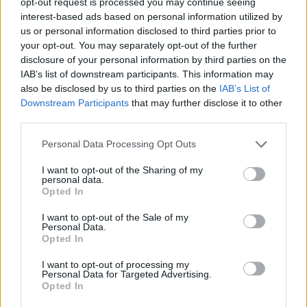
opt-out request is processed you may continue seeing
από επιχορήγηση από τα Εθνικά Ινστιτούτα
interest-based ads based on personal information utilized by
Υγείας των ΗΠΑ.
us or personal information disclosed to third parties prior to
your opt-out. You may separately opt-out of the further
disclosure of your personal information by third parties on the
Διαβάστε επίσης
IAB’s list of downstream participants. This information may
also be disclosed by us to third parties on the
IAB’s List of
Ξύπνησες με πρησμένο πρόσωπο; Τι φταίει και
Downstream Participants
that may further disclose it to other
third parties.
τι μπορείς να κάνεις
Personal Data Processing Opt Outs
Δήμος Αθηναίων: Δωρεάν εξετάσεις για την
I want to opt-out of the Sharing of my
πρόληψη 3 μορφών καρκίνου
personal data.
Opted In
I want to opt-out of the Sale of my
Personal Data.
Opted In
TAGS
long covid
μακροχρόνια COVID
συμπτώματα μακροχρόνιας COVID
I want to opt-out of processing my
Personal Data for Targeted Advertising.
Opted In