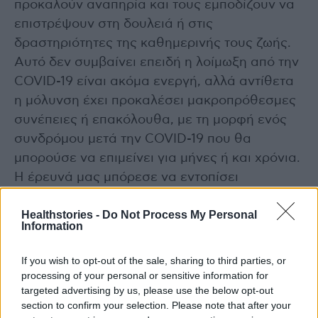
προκαλούν αναπηρία και τους εμποδίζουν να
επιστρέψουν στη δουλειά ή στις
δραστηριότητες της καθημερινής τους ζωής.
Αυτό δεν συμβαίνει επειδή η λοίμωξη από την
COVID-19 είναι ακόμα ενεργή, αλλά αντίθετα
η μόλυνση έχει προκαλέσει μακροπρόθεσμες
συνέπειες ή επακόλουθα, με τη μορφή ενός
συνδρόμου μετά την COVID-19 που θα
μπορούσε να επιμείνει για μήνες ή και χρόνια.
Η έρευνά μας μπόρεσε να εντοπίσει
μακροπρόθεσμα επακόλουθα που είναι
Healthstories -
Do Not Process My Personal
διακριτικά του COVID-19 και να διαχωρίσει το
Information
μετα-COVID σύνδρομο από άλλα μετα-ιικά
σύνδρομα.
If you wish to opt-out of the sale, sharing to third parties, or
processing of your personal or sensitive information for
targeted advertising by us, please use the below opt-out
Η έρευνα δημοσιεύθηκε στο περιοδικό
Open
section to confirm your selection. Please note that after your
Forum Infectious Diseases
και υποστηρίχθηκε