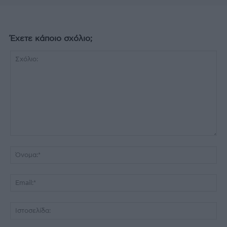
Έχετε κάποιο σχόλιο;
Σχόλιο:
Όν
Ema
Ισ