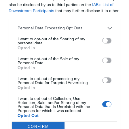
also be disclosed by us to third parties on the
IAB’s List of
μπορεί να παρέχει περισσότερες πληροφορίες
Downstream Participants
that may further disclose it to other
σχετικά με αυτήν τη θεραπεία.
third parties.
Personal Data Processing Opt Outs
Τα άτομα που νοσούν πολύ καιρό από την
COVID μπορεί να εμφανίσουν πιο επίμονο
I want to opt-out of the Sharing of my
personal data.
πόνο στην πλάτη, ο οποίος θα μπορούσε να
Opted In
διαρκέσει πολύ περισσότερο. Μερικοί
I want to opt-out of the Sale of my
άνθρωποι με μακροχρόνιο COVID
Personal Data.
Opted In
διαπιστώνουν ότι τα συμπτώματα σταδιακά
βελτιώνονται με την πάροδο του χρόνου.
I want to opt-out of processing my
Personal Data for Targeted Advertising.
Opted In
Διαβάστε επίσης
I want to opt-out of Collection, Use,
Retention, Sale, and/or Sharing of my
Πληθαίνουν οι απουσίες λόγω COVID-19 στα
Personal Data that Is Unrelated with the
Purposes for which it was collected.
σχολεία – Τι αναφέρει εγκύκλιος του Υπ.
Opted Out
Υγείας
CONFIRM