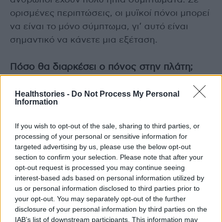
άνθρωποι έχουν πολύ ήπια συμπτώματα. Σε
ορισμένες περιπτώσεις, οι μυϊκοί πόνοι μπορεί
να είναι το μόνο σύμπτωμα, γι’ αυτό είναι
σημαντικό να κάνετε μια εξέταση.
Πόσο θα διαρκέσει ο πόνος στην πλάτη;
Οι περισσότεροι άνθρωποι αναρρώνουν από
Healthstories -
Do Not Process My Personal
την COVID-19 σε μερικές ημέρες έως μερικές
Information
εβδομάδες. Εάν ο πόνος στην πλάτη οφείλεται
If you wish to opt-out of the sale, sharing to third parties, or
αποκλειστικά στην ασθένεια, θα πρέπει να
processing of your personal or sensitive information for
υποχωρήσει όταν υποχωρήσουν τα άλλα
targeted advertising by us, please use the below opt-out
συμπτώματα.
section to confirm your selection. Please note that after your
opt-out request is processed you may continue seeing
interest-based ads based on personal information utilized by
Εάν ο πόνος στην πλάτη οφείλεται σε έλλειψη
us or personal information disclosed to third parties prior to
κίνησης κατά τη διάρκεια ενός lockdown ή
your opt-out. You may separately opt-out of the further
παραμονής στο νοσοκομείο, μπορεί να
disclosure of your personal information by third parties on the
IAB’s list of downstream participants. This information may
βελτιωθεί με φυσικοθεραπεία. Ένας γιατρός