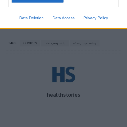
Τι είναι το σύνδρομο ανατάραξης μωρού και
ποιες βλάβες επιφέρει
Data Deletion
Data Access
Privacy Policy
TAGS
COVID-19
πόνος στη μέση
πόνος στην πλάτη
healthstories