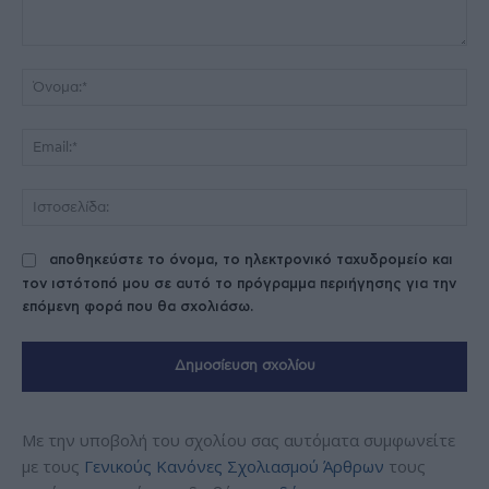
Σχόλιο:
Όν
Ema
Ισ
αποθηκεύστε το όνομα, το ηλεκτρονικό ταχυδρομείο και
τον ιστότοπό μου σε αυτό το πρόγραμμα περιήγησης για την
επόμενη φορά που θα σχολιάσω.
Με την υποβολή του σχολίου σας αυτόματα συμφωνείτε
με τους
Γενικούς Κανόνες Σχολιασμού Άρθρων
τους