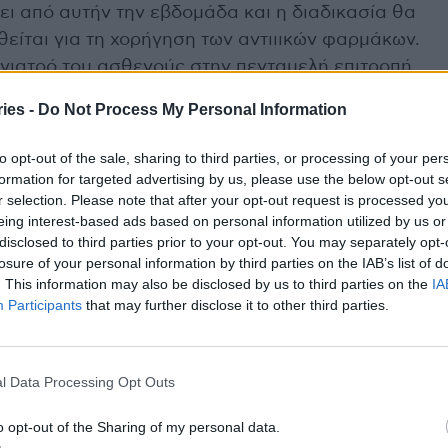
ει από αυτήν την εβδομάδα και η διαδικασία θα
θείται για τη χορήγηση των αντιιικών φαρμάκων.
 γιατρό του ασθενούς στην πενταμελή επιτροπή
είας, η οποία θα αξιολογεί τον ασθενή και τις
ies -
Do Not Process My Personal Information
, και στη συνέχεια θα ακολουθεί η
.
to opt-out of the sale, sharing to third parties, or processing of your per
formation for targeted advertising by us, please use the below opt-out s
r selection. Please note that after your opt-out request is processed y
σιο της ομάδας ασθενών που μπορούν σε πρώτη
eing interest-based ads based on personal information utilized by us or
θεραπεία. Πιο συγκεκριμένα, θα διατίθεται σε
disclosed to third parties prior to your opt-out. You may separately opt-
ή κακοήθεια υπό θεραπεία, σε όσους έχουν
losure of your personal information by third parties on the IAB’s list of
ύ των οστών ή συμπαγών οργάνων και σε όσους
. This information may also be disclosed by us to third parties on the
IA
Participants
that may further disclose it to other third parties.
ς παράγοντες έναντι Β κυττάρων.
l Data Processing Opt Outs
πει να έχουν νοσήσει (κάτι που θα ελέγχεται από
o opt-out of the Sharing of my personal data.
η αίτησή τους θα πρέπει να συνοδεύεται από