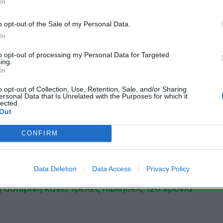
In
4 ωρών. Η απάντηση της επιτροπής θα δίνεται
ται με μήνυμα (SMS) στο κινητό τηλέφωνο του
o opt-out of the Sale of my Personal Data.
υπέβαλε την αίτηση στην ειδική πλατφόρμα.
In
to opt-out of processing my Personal Data for Targeted
ία, αρχικά στην Αττική και στη Θεσσαλονίκη, και
ing.
In
ακά νοσοκομεία της Περιφέρειας. Η θεραπεία
ο ενέσεις, που θα χορηγούνται διαδοχικά
o opt-out of Collection, Use, Retention, Sale, and/or Sharing
ersonal Data that Is Unrelated with the Purposes for which it
lected.
Out
ς Οξφόρδης
έδειξαν ότι το το Evusheld “διατηρεί
CONFIRM
τι των υποπαραλλαγών Όμικρον 4 και 5”.
Data Deletion
Data Access
Privacy Policy
η ασπιρίνη κάνει τρελές πωλήσεις 120 χρόνια