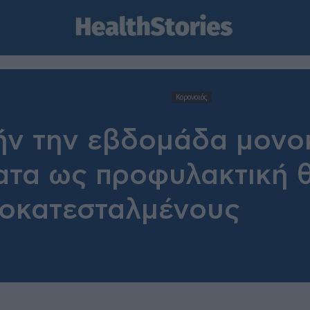
Κορονοιός
ήν την εβδομάδα μονο
ατα ως προφυλακτική 
σοκατεσταλμένους