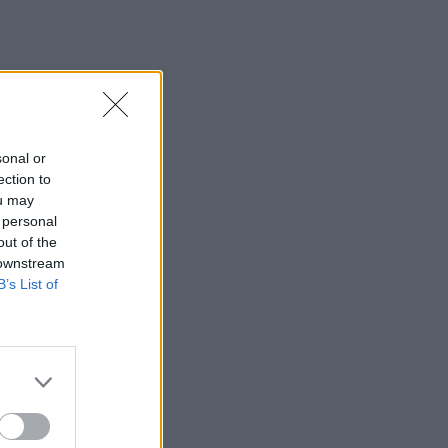
sonal or
ection to
ou may
 personal
out of the
 downstream
B’s List of