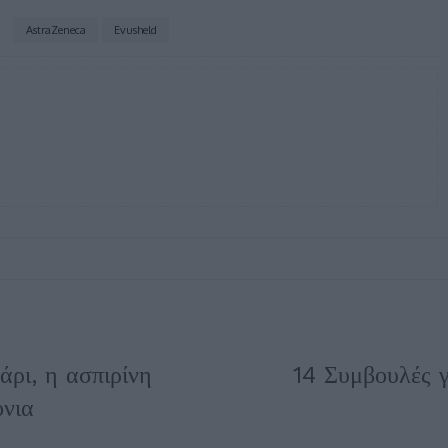
AstraZeneca
Evusheld
άρι, η ασπιρίνη
14 Συμβουλές γ
ρόνια