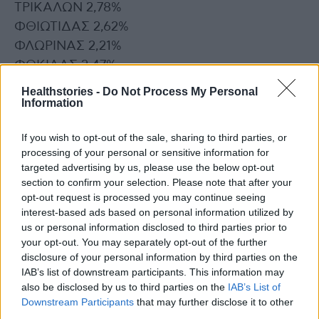
ΤΡΙΚΑΛΩΝ 2,78%
ΦΘΙΩΤΙΔΑΣ 2,62%
ΦΛΩΡΙΝΑΣ 2,21%
ΦΩΚΙΔΑΣ 2,47%
ΧΑΛΚΙΔΙΚΗΣ 1,39%
Healthstories -
Do Not Process My Personal
Information
ΧΑΝΙΩΝ 2,18%
ΧΙΟΥ 2,93%
If you wish to opt-out of the sale, sharing to third parties, or
processing of your personal or sensitive information for
Διαβάστε επίσης
targeted advertising by us, please use the below opt-out
section to confirm your selection. Please note that after your
Κορονοϊός: 7.365 νέα κρούσματα, 64 θάνατοι,
opt-out request is processed you may continue seeing
interest-based ads based on personal information utilized by
291 διασωληνωμένοι και 130 επαναλοιμώξεις
us or personal information disclosed to third parties prior to
your opt-out. You may separately opt-out of the further
Οι εξετάσεις, που πρέπει να κάνετε, εάν
disclosure of your personal information by third parties on the
υποψιάζεστε ότι έχετε long COVID
IAB’s list of downstream participants. This information may
also be disclosed by us to third parties on the
IAB’s List of
Downstream Participants
that may further disclose it to other
third parties.