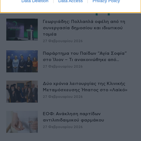
Data Deletion
Data Access
Privacy Policy
Δείτε Ακόμη
Γεωργιάδης: Πολλαπλά οφέλη από τη
συνεργασία δημοσίου και ιδιωτικού
τομέα
27 Φεβρουαρίου 2026
Παράρτημα του Παίδων “Αγία Σοφία”
στο Ίλιον – Τι ανακοινώθηκε από...
27 Φεβρουαρίου 2026
Δύο χρόνια λειτουργίας της Κλινικής
Μεταμόσχευσης Ήπατος στο «Λαϊκό»
27 Φεβρουαρίου 2026
ΕΟΦ: Ανάκληση παρτίδων
αντιλιπιδαιμικού φαρμάκου
27 Φεβρουαρίου 2026