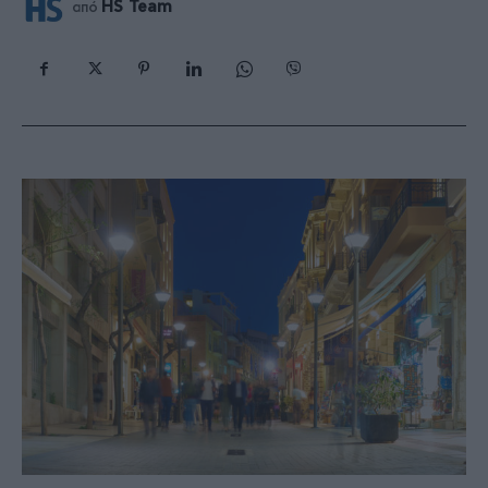
HS Team
από