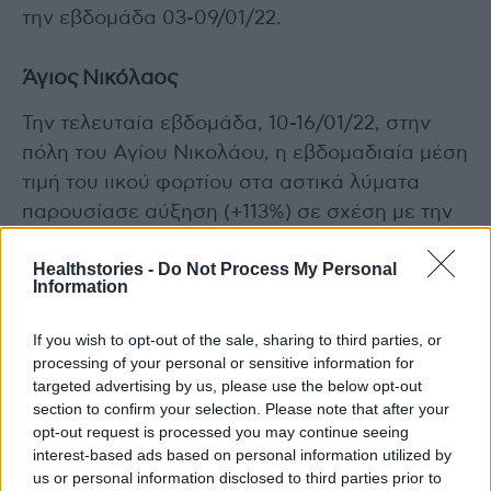
την εβδομάδα 03-09/01/22.
Άγιος
Νικόλαος
Την τελευταία εβδομάδα, 10-16/01/22, στην
πόλη του Αγίου Νικολάου, η εβδομαδιαία μέση
τιμή του ιικού φορτίου στα αστικά λύματα
παρουσίασε αύξηση (+113%) σε σχέση με την
προηγούμενη εβδομάδα, 03-09/01/22.
Healthstories -
Do Not Process My Personal
Information
Πάτρα
If you wish to opt-out of the sale, sharing to third parties, or
Την τελευταία εβδομάδα, 10-16/01/22, στην
processing of your personal or sensitive information for
Πάτρα, το μέσο εβδομαδιαίο ιικό φορτίο των
targeted advertising by us, please use the below opt-out
αστικών λυμάτων παρουσίασε μεγάλη αύξηση
section to confirm your selection. Please note that after your
opt-out request is processed you may continue seeing
(+281%) σε σχέση με την προηγούμενη
interest-based ads based on personal information utilized by
εβδομάδα, 03-09/01/22. Η εβδομαδιαία μέση
us or personal information disclosed to third parties prior to