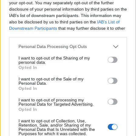
τιμή του ιικού φορτίου των αστικών λυμάτων
your opt-out. You may separately opt-out of the further
disclosure of your personal information by third parties on the
κινείται σε υψηλά επίπεδα.
IAB’s list of downstream participants. This information may
also be disclosed by us to third parties on the
IAB’s List of
Ξάνθη
Downstream Participants
that may further disclose it to other
third parties.
Την τελευταία εβδομάδα, 10-16/01/22, στην
Personal Data Processing Opt Outs
Ξάνθη, το μέσο εβδομαδιαίο ιικό φορτίο των
αστικών λυμάτων παρέμεινε σταθερό (-10%)
I want to opt-out of the Sharing of my
personal data.
σε σχέση με την εβδομάδα 03-09/01/22.
Opted In
I want to opt-out of the Sale of my
Αλεξανδρούπολη
Personal Data.
Opted In
Την τελευταία εβδομάδα, 10-16/01/22, στην
I want to opt-out of processing my
Αλεξανδρούπολη, το μέσο εβδομαδιαίο ιικό
Personal Data for Targeted Advertising.
φορτίο των αστικών λυμάτων παρουσίασε
Opted In
αύξηση (+35%) σε σχέση με την εβδομάδα 03-
I want to opt-out of Collection, Use,
09/01/22.
Retention, Sale, and/or Sharing of my
Personal Data that Is Unrelated with the
Purposes for which it was collected.