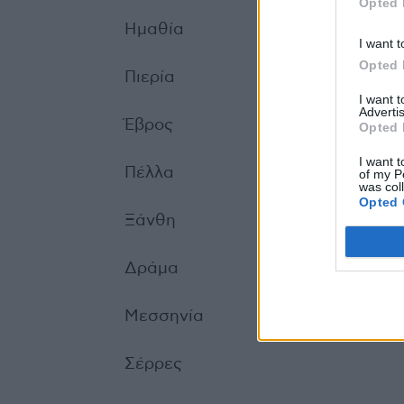
Opted 
Ημαθία
I want t
Opted 
Πιερία
I want 
Advertis
Έβρος
Opted 
I want t
Πέλλα
of my P
was col
Opted 
Ξάνθη
Δράμα
Μεσσηνία
Σέρρες