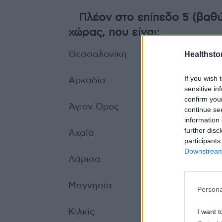
Πλέον στο επίπεδο 5 (βαθύ
χώρας, που είναι:
Healthstor
Θεσσαλονίκη
If you wish 
Αρκαδία
sensitive in
confirm you
Άγιον Όρος
continue se
information 
further disc
Αχαΐα
participants
Downstream 
Λάρισα
Μαγνησία
Persona
I want t
Κιλκίς