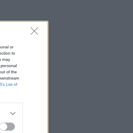
sonal or
ection to
ou may
 personal
out of the
 downstream
B’s List of