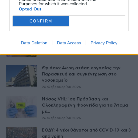
Purposes for which it was collected.
Opted Out
ΣΦΕΕ για Σπάνιες παθήσεις – Η επόμενη
πρόκληση για το σύστημα...
CONFIRM
27 Φεβρουαρίου 2026
Ημέρα Σπανίων Παθήσεων 2026: Πάνω
Data Deletion
Data Access
Privacy Policy
από 8.000 νοσήματα επηρεάζουν το 5%...
27 Φεβρουαρίου 2026
Θριάσιο: 4ωρη στάση εργασίας την
Παρασκευή και συγκέντρωση στο
νοσοκομείο
26 Φεβρουαρίου 2026
Νόσος VHL: Ίση Πρόσβαση και
Ολοκληρωμένη Φροντίδα για τα Άτομα
με...
26 Φεβρουαρίου 2026
ΕΟΔΥ: 4 νέοι θάνατοι από COVID-19 και 3
από γρίπη