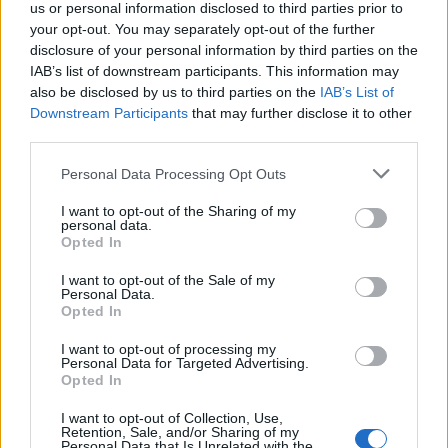
us or personal information disclosed to third parties prior to
στο Ίλιον – Τι ανακοινώθηκε από...
your opt-out. You may separately opt-out of the further
27 Φεβρουαρίου 2026
disclosure of your personal information by third parties on the
IAB’s list of downstream participants. This information may
also be disclosed by us to third parties on the
IAB’s List of
Δύο χρόνια λειτουργίας της Κλινικής
Downstream Participants
that may further disclose it to other
Μεταμόσχευσης Ήπατος στο «Λαϊκό»
third parties.
27 Φεβρουαρίου 2026
Personal Data Processing Opt Outs
ΕΟΦ: Ανάκληση παρτίδων
αντιλιπιδαιμικού φαρμάκου
I want to opt-out of the Sharing of my
personal data.
27 Φεβρουαρίου 2026
Opted In
I want to opt-out of the Sale of my
Έρπης Ζωστήρας: 1 στους 3 ενήλικες θα
Personal Data.
νοσήσει
Opted In
27 Φεβρουαρίου 2026
I want to opt-out of processing my
Personal Data for Targeted Advertising.
Opted In
Νοσ. Παπαγεωργίου – Νέο σύστημα
ηλεκτροχειρουργικής διαθερμίας
I want to opt-out of Collection, Use,
27 Φεβρουαρίου 2026
Retention, Sale, and/or Sharing of my
Personal Data that Is Unrelated with the