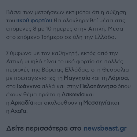
Βάσει των μετρήσεων εκτιμάται ότι η αύξηση
του
ιικού φορτίου
θα ολοκληρωθεί μέσα στις
επόμενες 8 με 10 ημέρες στην Αττική. Μέσα
στο επόμενο 15ήμερο σε όλη την Ελλάδα.
Σύμφωνα με τον καθηγητή, εκτός από την
Αττική υψηλό είναι το ιικό φορτίο σε πολλές
περιοχές της Βόρειας Ελλάδας, στη Θεσσαλία
με πρωταγωνιστές τη
Μαγνησία
και τη
Λάρισα
,
στα
Ιωάννινα
αλλά και στην
Πελοπόννησο
όπου
έχουν θέμα πρώτα η
Λακωνία
και
η
Αρκαδία
και ακολουθούν η
Μεσσηνία
και
η
Αχαΐα
.
Δείτε περισσότερα στο
newsbeast.gr