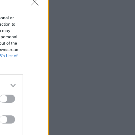
sonal or
ection to
ou may
 personal
out of the
 downstream
B’s List of