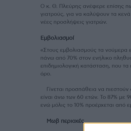
Ο κ. Θ. Πλεύρης ανέφερε επίσης π
γιατρούς, για να καλύψουν τα κενά
νέες προσλήψεις γιατρών.
Εμβολιασμοί
«Στους εμβολιασμούς τα νούμερα ε
πάνω από 70% στον ενήλικο πληθυσ
επιδημιολογική κατάσταση, που τα
όρο.
Γίνεται προσπάθεια να πιεστούν 
είναι άνω των 60 ετών. Το 87% με
ενώ μόλις το 10% προέρχεται από ε
Μωβ περιοχές