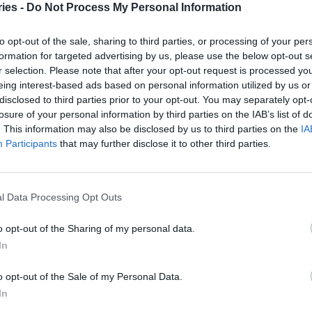
υργείο Υγείας για την εφαρμογή μέτρων για μωβ
ies -
Do Not Process My Personal Information
 επιτροπή. “Εμείς δεν συζητάμε αλλαγή του
to opt-out of the sale, sharing to third parties, or processing of your per
τις 6 Οκτωβρίου)” δήλωσε ο υπ. Υγείας Θ.
formation for targeted advertising by us, please use the below opt-out s
δει το φως της δημοσιότητας, αναφέρουν ότι θα
r selection. Please note that after your opt-out request is processed y
ς με υψηλά επίπεδα ανεμβολίαστων, όπου ο
eing interest-based ads based on personal information utilized by us or
τικότητα.
disclosed to third parties prior to your opt-out. You may separately opt-
losure of your personal information by third parties on the IAB’s list of
. This information may also be disclosed by us to third parties on the
IA
Participants
that may further disclose it to other third parties.
που θα “καθαρίζουν” τον οργανισμό από τον
l Data Processing Opt Outs
την αποζημίωση 11 κατηγοριών φαρμάκων – Τι θα
o opt-out of the Sharing of my personal data.
ής
In
o opt-out of the Sale of my Personal Data.
In