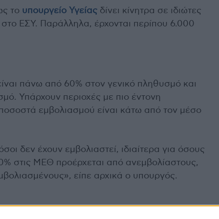
ως το
υπουργείο Υγείας
δίνει κίνητρα σε ιδιώτες
 στο ΕΣΥ. Παράλληλα, έρχονται περίπου 6.000
ίναι πάνω από 60% στον γενικό πληθυσμό και
μό. Υπάρχουν περιοχές με πιο έντονη
 ποσοστά εμβολιασμού είναι κάτω από τον μέσο
όσοι δεν έχουν εμβολιαστεί, ιδιαίτερα για όσους
 90% στις ΜΕΘ προέρχεται από ανεμβολίαστους,
μβολιασμένους», είπε αρχικά ο υπουργός.