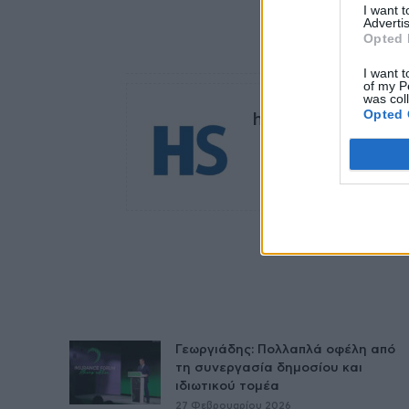
I want 
Advertis
Opted 
TAGS
Θάνο
I want t
of my P
was col
Opted 
healthstories
Γεωργιάδης: Πολλαπλά οφέλη από
τη συνεργασία δημοσίου και
ιδιωτικού τομέα
27 Φεβρουαρίου 2026