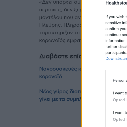
«Δεν υπάρχει συζήτηση από το υπο
Healthstor
περιοχές, δεν ξέρω τι γίνεται στην
If you wish 
μοντέλου που ανακοινώσαμε (σ.σ. σ
sensitive in
Πλεύρης. Πληροφορίες, που έχουν 
confirm you
χαρακτηρίζονται “μωβ”, οι περιοχέ
continue se
κορωνοϊός εμφανίζει υψηλή μεταδο
information 
further disc
participants
Διαβάστε επίσης
Downstream 
Νανοσυσκευές και νέες θεραπείες 
κορονοϊό
Persona
Νέος γύρος διαπραγματεύσεων για 
I want t
γίνει με τα συμπληρώματα διατροφ
Opted 
I want t
Opted 