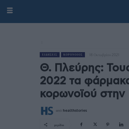
18 Οκτωβρίου 2021
ΕΙΔΉΣΕΙΣ
ΚΟΡΟΝΟΙΌΣ
Θ. Πλεύρης: Του
2022 τα φάρμακα
κορωνοϊού στην
από
healthstories
μερίδιο