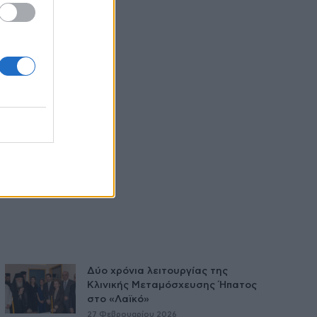
Δύο χρόνια λειτουργίας της
Κλινικής Μεταμόσχευσης Ήπατος
στο «Λαϊκό»
27 Φεβρουαρίου 2026