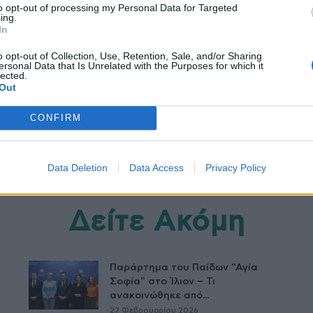
to opt-out of processing my Personal Data for Targeted
ing.
In
ς Πλεύρης
φάρμακα κατά του κορονοϊού
o opt-out of Collection, Use, Retention, Sale, and/or Sharing
ersonal Data that Is Unrelated with the Purposes for which it
lected.
Out
CONFIRM
Data Deletion
Data Access
Privacy Policy
Δείτε Ακόμη
Παράρτημα του Παίδων “Αγία
Σοφία” στο Ίλιον – Τι
ανακοινώθηκε από...
27 Φεβρουαρίου 2026