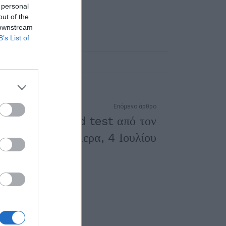
 personal
out of the
 downstream
B’s List of
Επόμενο άρθρο
ται δωρεάν rapid test από τον
ΕΟΔΥ σήμερα, 4 Ιουλίου