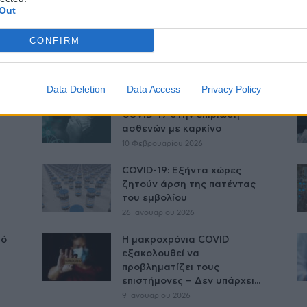
Out
Καβάλα: Η τήρηση μιας
CONFIRM
αυστηρής ΚΥΑ και τα
προβλήματα όσων πέθαναν...
25 Φεβρουαρίου 2026
Data Deletion
Data Access
Privacy Policy
Η επίδραση της πανδημίας
COVID-19 στην επιβίωση
ασθενών με καρκίνο
10 Φεβρουαρίου 2026
COVID-19: Εξήντα χώρες
ζητούν άρση της πατέντας
του εμβολίου
26 Ιανουαρίου 2026
πό
Η μακροχρόνια COVID
εξακολουθεί να
προβληματίζει τους
επιστήμονες – Δεν υπάρχει...
9 Ιανουαρίου 2026