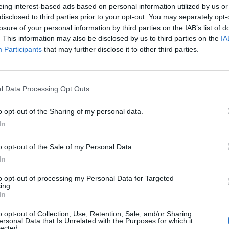
eing interest-based ads based on personal information utilized by us or
disclosed to third parties prior to your opt-out. You may separately opt-
losure of your personal information by third parties on the IAB’s list of
. This information may also be disclosed by us to third parties on the
IA
Participants
that may further disclose it to other third parties.
l Data Processing Opt Outs
o opt-out of the Sharing of my personal data.
ευρώ για
Πού θα γίνον
In
o opt-out of the Sale of my Personal Data.
In
to opt-out of processing my Personal Data for Targeted
ing.
In
Δείτε Ακόμη
o opt-out of Collection, Use, Retention, Sale, and/or Sharing
ersonal Data that Is Unrelated with the Purposes for which it
lected.