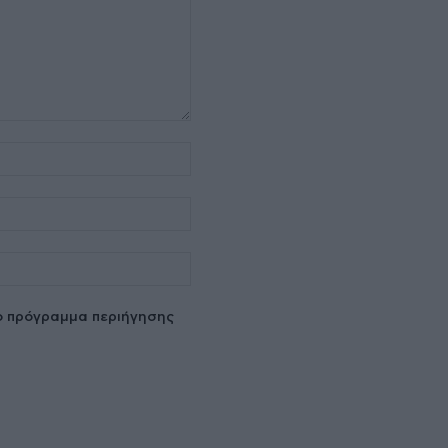
Όνομα:*
Email:*
Ιστοσελίδα:
το πρόγραμμα περιήγησης