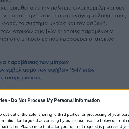
ειλή.
χει ορισθεί από την πολιτεία είναι χαμηλή και δεν
η, ωστόσο στην έκτακτη αυτή ανάγκη καλούμε τους
α φορά, το σύστημα υγείας και τον ασθενή.
 των ιατρικών αμοιβών οι οποίες παραμένουν
ται στις υπηρεσίες που προσφέρει ο ιατρικός
για παραβάσεις των μέτρων
ον εμβολιασμό των εφήβων 15-17 ετών
ής αντιμετώπισης
ιασμός πολιτών
ιδιώτες γιατροί
ΙΣΑ
ies -
Do Not Process My Personal Information
to opt-out of the sale, sharing to third parties, or processing of your per
formation for targeted advertising by us, please use the below opt-out s
r selection. Please note that after your opt-out request is processed y