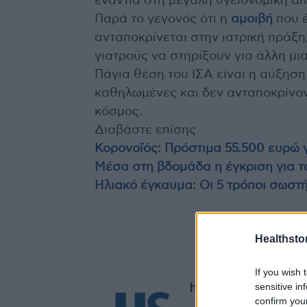
ενάντια στη μεγάλη υγειονομική απ
Παρά το γεγονός ότι η
αμοιβή
που έ
ανταποκρίνεται στην ιατρική πράξ
γιατρούς να στηρίξουν για άλλη μι
Πάγια θέση του ΙΣΑ είναι η αύξηση
καθηλωμένες και δεν ανταποκρίνον
κόσμος.
Διαβάστε επίσης
Κορονοϊός: Πρόστιμα 55.500 ευρώ 
Μέσα στη βδομάδα η έγκριση για τ
Ηλιακό έγκαυμα: Οι 5 τρόποι σωστ
TAGS
εμβολ
Healthstor
If you wish 
healthstories
sensitive in
confirm you