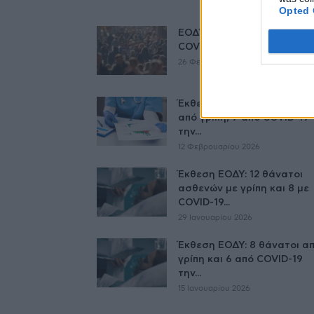
Opted 
ΕΟΔΥ: 4 νέοι θάνατοι από
COVID-19 και 3 από γρίπη
26 Φεβρουαρίου 2026
Έκθεση ΕΟΔΥ: 15 θάνατοι
από γρίπη, 7 από COVID-19
την...
12 Φεβρουαρίου 2026
Έκθεση ΕΟΔΥ: 12 θάνατοι
ασθενών με γρίπη και 8 με
COVID-19...
29 Ιανουαρίου 2026
Έκθεση ΕΟΔΥ: 8 θάνατοι α
γρίπη και 6 από COVID-19
την...
15 Ιανουαρίου 2026