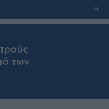
ατρούς
μό των