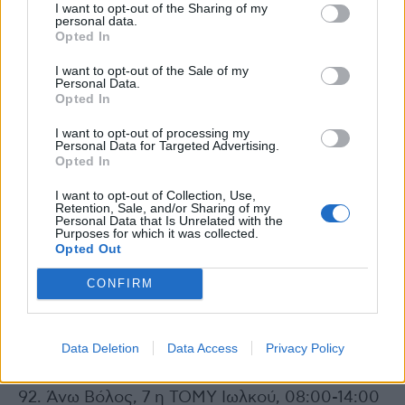
I want to opt-out of the Sharing of my
86. Κ.Υ. Μυτιλήνης, Πλατεία Μαρτύρων, 09:00-
personal data.
Opted In
17:00
I want to opt-out of the Sale of my
Personal Data.
87. Πλατεία Βατερών, Λέσβος, 10:00-15:00
Opted In
88. ΚΑΠΗ Λευκάδας, Σκιαδαρέση 3, 08:00-
I want to opt-out of processing my
Personal Data for Targeted Advertising.
16:00
Opted In
I want to opt-out of Collection, Use,
89. Διοικητήριο Λευκάδας
Retention, Sale, and/or Sharing of my
Personal Data that Is Unrelated with the
Purposes for which it was collected.
Opted Out
90. Παλαιό Λιμάνι-information desk, Μύρινα,
Λήμνος, 09:30-16:00
CONFIRM
91. Πλατεία Ελευθερίας, Ελευθερίου
Data Deletion
Data Access
Privacy Policy
Βενιζέλου, Βόλος, 08:00-14:00
92. Άνω Βόλος, 7 η ΤΟΜΥ Ιωλκού, 08:00-14:00