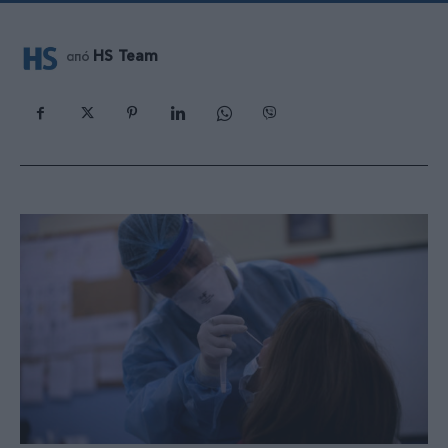
HS Team
από