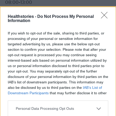
08:00-13:00
80. Πλατεία ΟΣΕ, Λάρισα, 08:00-13:00
Healthstories -
Do Not Process My Personal
Information
81. Πλατεία Ταχυδρομείου, Λάρισα, 08:00-
If you wish to opt-out of the sale, sharing to third parties, or
13:00
processing of your personal or sensitive information for
targeted advertising by us, please use the below opt-out
section to confirm your selection. Please note that after your
82. Πλατεία ΑΤΑ, Λάρισα, 08:00-13:00
opt-out request is processed you may continue seeing
interest-based ads based on personal information utilized by
83. Πλατεία Θεοδωρακοπούλου/Νέα Πολιτεία,
us or personal information disclosed to third parties prior to
your opt-out. You may separately opt-out of the further
Λάρισα, 08:00-13:00
disclosure of your personal information by third parties on the
IAB’s list of downstream participants. This information may
84. Αγιά, Λάρισα, 08:00-13:00
also be disclosed by us to third parties on the
IAB’s List of
Downstream Participants
that may further disclose it to other
third parties.
85. ΚΑΠΗ Αγίου Νικολάου, Γιαμπουδάκη 5,
Λασίθι, 09:00-17:00
Personal Data Processing Opt Outs