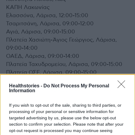
ΚΑΠΗ Λακωνίας
Ελασσόνα, Λάρισα, 12:00-15:00
Τσαριτσάνη, Λάρισα, 09:00-12:00
Αγιά, Λάρισα, 09:00-15:00
Πλατεία Χασιώτη-Άγιος Γεώργιος, Λάρισα,
09:00-14:00
ΟΑΕΔ, Λάρισα, 09:00-14:00
Πλατεία Ταχυδρομείου, Λάρισα, 09:00-15:00
Πλατεία ΟΣΕ, Λάρισα, 09:00-15:00
Κεντρική Πλατεία Λάρισας, Λάρισα, 09:00-
Healthstories -
Do Not Process My Personal
15:00
Information
Δ. Ιεράπετρας, Λασίθι
Parking Μυτιλήνης, Λέσβος
If you wish to opt-out of the sale, sharing to third parties, or
processing of your personal or sensitive information for
ΚΑΠΗ, Λευκάδα
targeted advertising by us, please use the below opt-out
Π.Ι. Πορτιανού, Λήμνος
section to confirm your selection. Please note that after your
Πολιτιστικό Κέντρο Μούδρου, Λήμνος
opt-out request is processed you may continue seeing