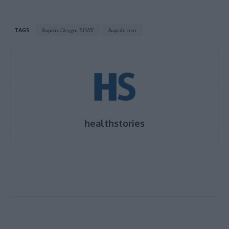
TAGS
δωρεάν έλεγχοι ΕΟΔΥ
δωρεάν τεστ
healthstories