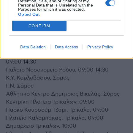
Retention, Sale, and/or Sharing of my
Personal Data that Is Unrelated with the
Πλατεία Ελευθερίας, Κατερίνη
Purposes for which it was collected.
Παραλία Πρέβεζας
Opted Out
Παραλία Πάργας
CONFIRM
Κοινότητα Περάματος, ΚΗΦΗ Περάματος,
Ρέθυμνο
Επτά Βαγιες, Ρόδος, 09:30-14:30
Data Deletion
Data Access
Privacy Policy
DrivethroufhΦαληράκι, 7οχλμ Ρόδου-Λίνδου,
09:00-14:30
Παλαιό Νοσοκομείο Ρόδου, 09:00-14:30
Κ.Υ. Καρλοβάσου, Σάμος
Γ.Ν. Σάμου
Αθλητικό Κέντρο Δημήτριος Βικελάς, Σύρος
Κεντρική Πλατεία Τρικάλων, 09:00
Πάρκο Κουρσούμ Τζαμί, Τρίκαλα, 09:00
Πλατεία Καλαμπάκας, Τρίκαλα, 09:00
Δημαρχείο Τρικάλων, 10:00