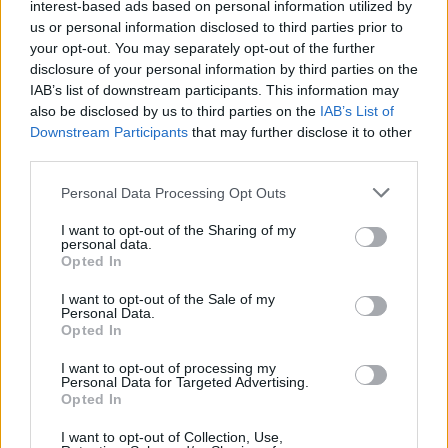
interest-based ads based on personal information utilized by
DrivethroughΑλμυρός (ΚΥ Αλμυρού),
us or personal information disclosed to third parties prior to
Μαγνησία, 11:30-14:00
your opt-out. You may separately opt-out of the further
Πλατεία Ελευθερίας Βόλου, Μαγνησία, 09:00-
disclosure of your personal information by third parties on the
14:00
IAB’s list of downstream participants. This information may
also be disclosed by us to third parties on the
IAB’s List of
DrivethroughΠανθεσσαλικό Στάδιο Βόλου,
Downstream Participants
that may further disclose it to other
Μαγνησία, 09:00-14:00
third parties.
Παναγια Τρύπα Αναυρος, Μαγνησία
Personal Data Processing Opt Outs
Κτίριο Περιφέρειας Μεσσηνίας, Αίθουσα
Κουμονδούρος, Καλαμάτα, 08:30-15:00
I want to opt-out of the Sharing of my
personal data.
Κεντρική Πλατεία Μεσσήνης
Opted In
Βαλυρα, Μεσσηνίας
I want to opt-out of the Sale of my
Κολυμβητήριο Καλαμάτας
Personal Data.
Opted In
Πλατεία Νάουσας, Πάρος
Δημαρχείο Γιαννιτσών
I want to opt-out of processing my
Personal Data for Targeted Advertising.
Σκύδρα, Πέλλα
Opted In
Drive through Μακρυγιαλός, Πιερία
I want to opt-out of Collection, Use,
Drive through Ανδομάχη, Κατερίνη