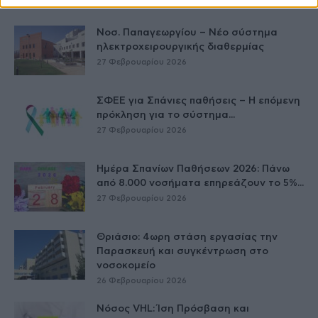
Νοσ. Παπαγεωργίου – Νέο σύστημα
ηλεκτροχειρουργικής διαθερμίας
27 Φεβρουαρίου 2026
ΣΦΕΕ για Σπάνιες παθήσεις – Η επόμενη
πρόκληση για το σύστημα...
27 Φεβρουαρίου 2026
Ημέρα Σπανίων Παθήσεων 2026: Πάνω
από 8.000 νοσήματα επηρεάζουν το 5%...
27 Φεβρουαρίου 2026
Θριάσιο: 4ωρη στάση εργασίας την
Παρασκευή και συγκέντρωση στο
νοσοκομείο
26 Φεβρουαρίου 2026
Νόσος VHL: Ίση Πρόσβαση και