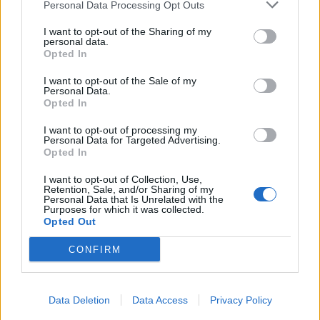
Personal Data Processing Opt Outs
Γεωργιάδης: Πολλαπλά οφέλη από τη
συνεργασία δημοσίου και ιδιωτικού
I want to opt-out of the Sharing of my
τομέα
personal data.
27 Φεβρουαρίου 2026
Opted In
Παράρτημα του Παίδων “Αγία Σοφία”
I want to opt-out of the Sale of my
Personal Data.
στο Ίλιον – Τι ανακοινώθηκε από...
Opted In
27 Φεβρουαρίου 2026
I want to opt-out of processing my
Personal Data for Targeted Advertising.
Δύο χρόνια λειτουργίας της Κλινικής
Opted In
Μεταμόσχευσης Ήπατος στο «Λαϊκό»
27 Φεβρουαρίου 2026
I want to opt-out of Collection, Use,
Retention, Sale, and/or Sharing of my
Personal Data that Is Unrelated with the
Purposes for which it was collected.
ΕΟΦ: Ανάκληση παρτίδων
Opted Out
αντιλιπιδαιμικού φαρμάκου
27 Φεβρουαρίου 2026
CONFIRM
Έρπης Ζωστήρας: 1 στους 3 ενήλικες θα
νοσήσει
Data Deletion
Data Access
Privacy Policy
27 Φεβρουαρίου 2026