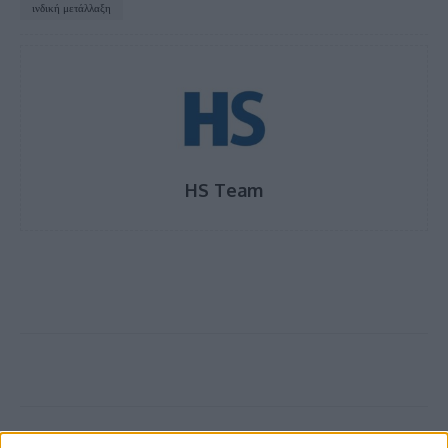
ινδική μετάλλαξη
HS Team