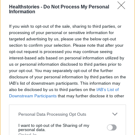
Healthstories -
Do Not Process My Personal
Information
Προηγούμενο άρθρο
Επόμενο άρθρο
If you wish to opt-out of the sale, sharing to third parties, or
Συμφωνία Ευρωπαϊκής
Αυστηρό lockdown δύο
processing of your personal or sensitive information for
Ένωσης με Pfizer-
εβδομάδων στην Κύπρο
targeted advertising by us, please use the below opt-out
BioNTech για 1,8
section to confirm your selection. Please note that after your
δισεκατομμύρια δόσεις
opt-out request is processed you may continue seeing
interest-based ads based on personal information utilized by
us or personal information disclosed to third parties prior to
your opt-out. You may separately opt-out of the further
disclosure of your personal information by third parties on the
Δείτε Ακόμη
IAB’s list of downstream participants. This information may
also be disclosed by us to third parties on the
IAB’s List of
Downstream Participants
that may further disclose it to other
third parties.
ΕΟΔΥ: 4 νέοι θάνατοι από COVID-19 και 3
από γρίπη
Personal Data Processing Opt Outs
26 Φεβρουαρίου 2026
I want to opt-out of the Sharing of my
personal data.
Καβάλα: Η τήρηση μιας αυστηρής ΚΥΑ
Opted In