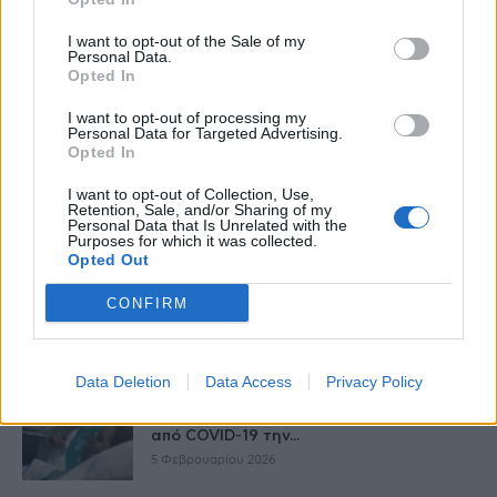
και τα προβλήματα όσων πέθαναν...
25 Φεβρουαρίου 2026
I want to opt-out of the Sale of my
Personal Data.
Opted In
Έκθεση ΕΟΔΥ: 3 θάνατοι από γρίπη και 2
I want to opt-out of processing my
από COVID-19 την...
Personal Data for Targeted Advertising.
19 Φεβρουαρίου 2026
Opted In
I want to opt-out of Collection, Use,
Έκθεση ΕΟΔΥ: 15 θάνατοι από γρίπη, 7
Retention, Sale, and/or Sharing of my
από COVID-19 την...
Personal Data that Is Unrelated with the
Purposes for which it was collected.
12 Φεβρουαρίου 2026
Opted Out
CONFIRM
Η επίδραση της πανδημίας COVID-19
στην επιβίωση ασθενών με καρκίνο
10 Φεβρουαρίου 2026
Data Deletion
Data Access
Privacy Policy
Έκθεση ΕΟΔΥ: 9 θάνατοι από γρίπη και 7
από COVID-19 την...
5 Φεβρουαρίου 2026