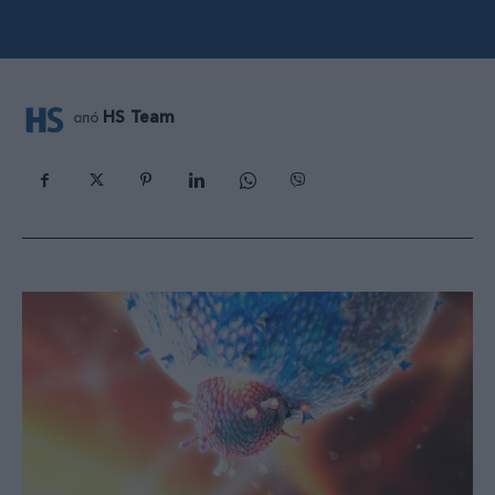
HS Team
από