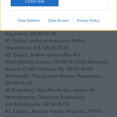
CONFIRM
79. Ροδόπη, Περιφερειακή Ενότητα Ροδόπης,
Δημοκρατίας 1, Κομοτηνή, 08:30-15:30
80. Ροδόπη, Γενική Διεύθυνση Δημόσιας
Data Deletion
Data Access
Privacy Policy
Υγείας, Συμεωνίδη και Υψηλάντου γωνία,
Κομοτηνή, 08:30-15:30
81. Ρόδος, παλιό νοσοκομείο Ρόδου,
Παπαλουκά 5-8, 08:30-15:30
82. Σάμος, Isobox έμπροσθεν Κ.Υ.
Καρλοβάσου Σάμου, 08:00-16:0083.Φλώρινα,
Ιατρείο ΕΟΔΥ, Ηπείρου 26, 08:00-16:00
84.Φωκίδα, Πνευματικό Κέντρο Άμφισσας,
08:00-16:00
85.Χαλκιδική, Νέα Μουδανιά, πρώην 4ο
Νηπιαγωγείο, Παναγίας Κορυφινής
και Καλόλιμνου, 08:30-15:00
87. Σέρρες, Κέντρο Υγείας Νιγρίτας, 09:00-