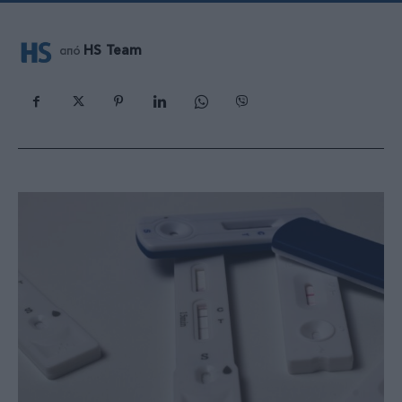
HS Team
από