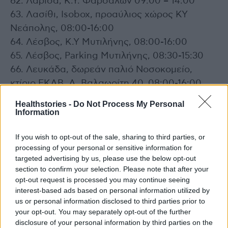
62. Λάρισα, Κ.Υ. Φαρσάλων 09:00 – 14:00
63. Λασίθι, Isobox, προαύλιος χώρος ΚΥ
Νεάπολης, 08:00-16:00
64. Λέσβος, Κ.Υ Μυτιλήνης, 08:00-16:00
65. Λέσβος, Parking Μυτιλήνης, 08:30-15:30
66. Λευκάδα, δωρεάν παλιό Νοσοκομείο,
κτίριο ΕΚΑΒ, Α. Βαλαωρίτη 40, 08:00-16:00
67. Λήμνος, ΠΙ Πορτιανού, 08:00-16:00
Healthstories -
Do Not Process My Personal
68. Μαγνησία, Τοπικά Ιατρείας Ν.Ιωνίας
Information
(Πρώην ΙΚΑ Ν.Ιωνίας), Λεωφόρος Ειρήνης 129-
If you wish to opt-out of the sale, sharing to third parties, or
133, 08:00-14:00
processing of your personal or sensitive information for
69. Μαγνησία, Γ.Ν Βόλου, Πολυμέρη 134,
targeted advertising by us, please use the below opt-out
08:00-14:30
section to confirm your selection. Please note that after your
70. Μεσσηνία, Καλαμάτα, Isobox Κέντρου
opt-out request is processed you may continue seeing
interest-based ads based on personal information utilized by
Υγείας, 08:00-20:00
us or personal information disclosed to third parties prior to
71. Μεσσηνία, Μελιγαλάς, Κέντρο Υγείας,
your opt-out. You may separately opt-out of the further
09:00-15:00
disclosure of your personal information by third parties on the