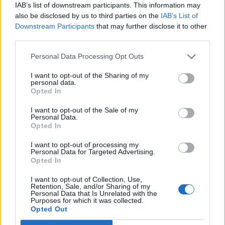
IAB’s list of downstream participants. This information may
72. Ξάνθη, Κέντρο Υγείας Ξάνθης, Isobox,
also be disclosed by us to third parties on the
IAB’s List of
Ανδρέα Δημητρίου 1, 07:30-15:00
Downstream Participants
that may further disclose it to other
third parties.
Δωρεάν σημεία ελέγχου
Personal Data Processing Opt Outs
73. Πάρος, Νάουσα, Αίθουσα ΑΜΕΣ Νηρέα,
I want to opt-out of the Sharing of my
personal data.
08:30-15:00
Opted In
74. Πέλλα, Κέντρο Υγείας Κρύας Βρύσης,
I want to opt-out of the Sale of my
Δωδεκανήσου 1, 08:00-16:00
Personal Data.
Opted In
75. Πιερία, δωρεάν στο Κέντρο Υγείας
Κατερίνης, Κανελλοπούλου 1, 08:00-16:00
I want to opt-out of processing my
Personal Data for Targeted Advertising.
76. Πρέβεζα, Λιμενικό Ταμείο, Ελ. Βενιζέλου
Opted In
20, 08:00-16:00
I want to opt-out of Collection, Use,
77. Πρέβεζα, Δημαρχείο Φιλιππιάδας, 09:30-
Retention, Sale, and/or Sharing of my
Personal Data that Is Unrelated with the
14:30
Purposes for which it was collected.
78. Ρέθυμνο, Δημοτικός Κήπος Ρεθύμνου, Ηγ.
Opted Out
Γαβριήλ, 08:30-15:30