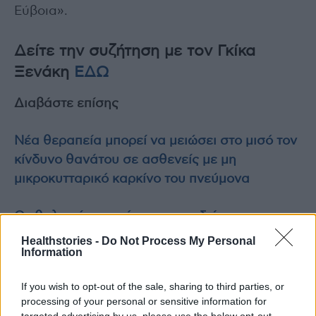
Εύβοια».
Δείτε την συζήτηση με τον Γκίκα
Ξενάκη
ΕΔΩ
Διαβάστε επίσης
Νέα θεραπεία μπορεί να μειώσει στο μισό τον
κίνδυνο θανάτου σε ασθενείς με μη
μικροκυτταρικό καρκίνο του πνεύμονα
Οφθαλμικές σταγόνες για παιδιά
επιβραδύνουν την εξέλιξη της μυωπίας
Healthstories -
Do Not Process My Personal
Information
If you wish to opt-out of the sale, sharing to third parties, or
processing of your personal or sensitive information for
TAGS
Aleria
γαστρονομία
Γκίκας Ξενάκης
targeted advertising by us, please use the below opt-out