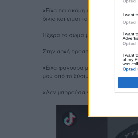
Opted 
«Είχα πει ακόμη και στη μαμά μου ότ
I want t
δίκιο και είμαι τόσο χαρούμενη πο
Opted 
I want 
Ήξερα το σώμα μου.
Advertis
Opted 
Στην αρχή προσπαθούσα να καταλά
I want t
of my P
was col
«Είχα φαγούρα μέρα και νύχτα, από
Opted 
μου από το ξύσιμο.
«Δεν μπορούσα να κοιμηθώ και έκα