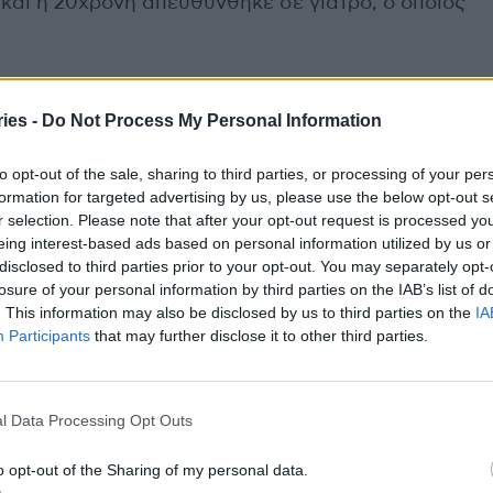
και η 20χρονη απευθύνθηκε σε γιατρό, ο οποίος
ψώρα και εφάρμοζε στο δέρμα της ειδικές κρέμες.
ies -
Do Not Process My Personal Information
ως αλλά το φθινόπωρο εμφανίστηκε ένα
to opt-out of the sale, sharing to third parties, or processing of your per
 την παρέπεμψε σε νοσοκομείο και οι εξετάσεις
formation for targeted advertising by us, please use the below opt-out s
κίνο.
r selection. Please note that after your opt-out request is processed y
eing interest-based ads based on personal information utilized by us or
disclosed to third parties prior to your opt-out. You may separately opt-
γνώστηκε με μία μορφή καρκίνου του αίματος, το
losure of your personal information by third parties on the IAB’s list of
. This information may also be disclosed by us to third parties on the
IA
Participants
that may further disclose it to other third parties.
ριγράψει όσα έχει περάσει σε ένα
βίντεο στο
ντρώσει πάνω από 5,1 εκατομμύρια προβολές και
lymail
.
l Data Processing Opt Outs
o opt-out of the Sharing of my personal data.
καλά», είπε η April.