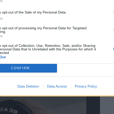
In
ι νόμιζα ότι είχα καρκίνο. Αποδείχθηκε ότι είχα
o opt-out of the Sale of my Personal Data.
υ συνέχισα να πηγαίνω στους γιατρούς.
In
to opt-out of processing my Personal Data for Targeted
ing.
In
βω σε τι ήμουν αλλεργική.
o opt-out of Collection, Use, Retention, Sale, and/or Sharing
ersonal Data that Is Unrelated with the Purposes for which it
lected.
 το κεφάλι μέχρι τα πόδια μου. Έσκιζα το δέρμα
Out
CONFIRM
να τον εαυτό μου να αιμορραγεί».
Data Deletion
Data Access
Privacy Policy