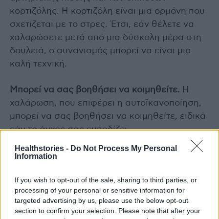
κορτιζόλης. Η κορτιζόλη είναι μια ορμόνη που
σχετίζεται με το στρες. Έτσι, εάν θέλετε να
χαλαρώσετε μετά από μια δύσκολη μέρα στη
δουλειά, ο αυνανισμός μπορεί να είναι μια
καλή τεχνική.
Μπορεί να σας βοηθήσει να κοιμηθείτε.
Η
χαλάρωση, που επιφέρει η αυτοϊκανοποίηση,
μπορεί να σας βοηθήσει να κοιμηθείτε, ειδικά
εάν το άγχος σας εμποδίζει.
Healthstories -
Do Not Process My Personal
Συμβάλλει στην αυτοεκτίμηση.
Βοηθάει να
Information
γνωρίσετε το σώμα σας, να βρείτε τα
If you wish to opt-out of the sale, sharing to third parties, or
«κουμπιά» σας και να αγαπήσετε τον εαυτό
processing of your personal or sensitive information for
σας.
targeted advertising by us, please use the below opt-out
section to confirm your selection. Please note that after your