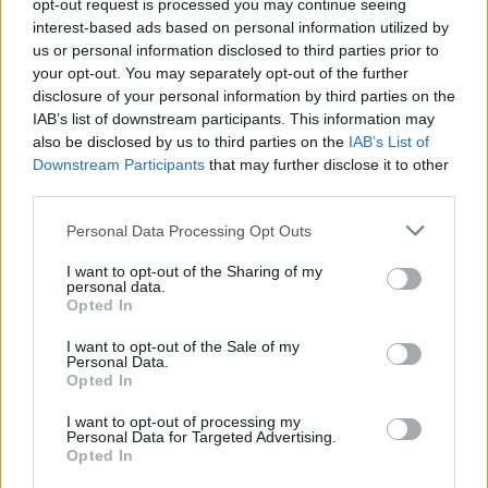
Βελτιώνει τη σεξουαλική σας ζωή.
Δεν είναι
opt-out request is processed you may continue seeing
interest-based ads based on personal information utilized by
τυχαίο που οι σεξολόγοι λένε να
us or personal information disclosed to third parties prior to
αυνανιζόμαστε τακτικά, είτε έχουμε κάποια
your opt-out. You may separately opt-out of the further
ερωτική σχέση είτε όχι. Υπάρχουν κάποιες
disclosure of your personal information by third parties on the
IAB’s list of downstream participants. This information may
ενδείξεις ότι ο αυνανισμός μπορεί να σας
also be disclosed by us to third parties on the
IAB’s List of
βοηθήσει να διατηρήσετε μια υγιή σεξουαλική
Downstream Participants
that may further disclose it to other
ορμή. Μελέτη του 2009 συνδέει τη συχνή
third parties.
χρήση δονητών με μεγαλύτερη σεξουαλική
Personal Data Processing Opt Outs
ορμή και με γενική σεξουαλική ευεξία.
I want to opt-out of the Sharing of my
personal data.
Βέβαια ο αυνανισμός
δεν έχει μόνο οφέλη.
Opted In
Μερικοί άνθρωποι δεν νιώθουν καλά με αυτόν
I want to opt-out of the Sale of my
και δεν θέλουν καθόλου να
Personal Data.
Opted In
αυτοϊκανοποιούνται.
I want to opt-out of processing my
Personal Data for Targeted Advertising.
Ο αυνανισμός
θεωρείται αμαρτία
σε
Opted In
ορισμένες θρησκείες. Επιπλέον για κάποιους