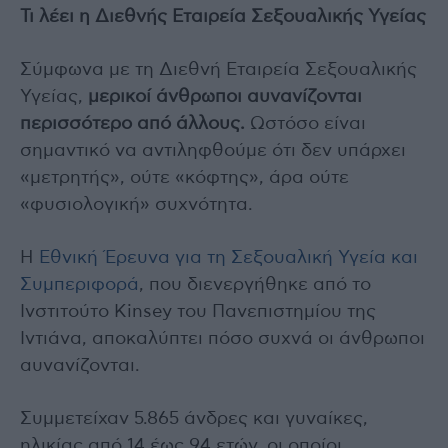
Τι
λέει η Διεθνής Εταιρεία Σεξουαλικής Υγείας
Σύμφωνα με τη Διεθνή Εταιρεία Σεξουαλικής
Υγείας,
μερικοί άνθρωποι αυνανίζονται
περισσότερο από άλλους.
Ωστόσο είναι
σημαντικό να αντιληφθούμε ότι δεν υπάρχει
«μετρητής», ούτε «κόφτης», άρα ούτε
«φυσιολογική» συχνότητα.
Η
Εθνική Έρευνα για τη Σεξουαλική Υγεία και
Συμπεριφορά
, που διενεργήθηκε από το
Ινστιτούτο Kinsey του Πανεπιστημίου της
Ιντιάνα, αποκαλύπτει πόσο συχνά οι άνθρωποι
αυνανίζονται.
Συμμετείχαν 5.865 άνδρες και γυναίκες,
ηλικίας από 14 έως 94 ετών, οι οποίοι