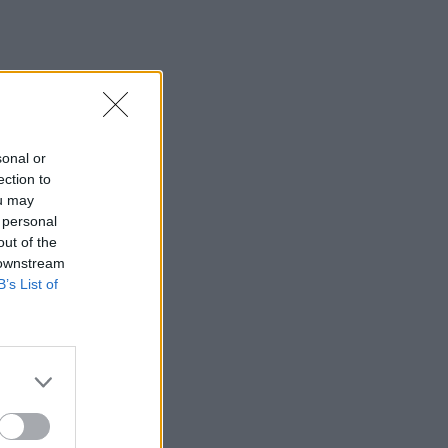
sonal or
ection to
ou may
 personal
out of the
 downstream
B’s List of