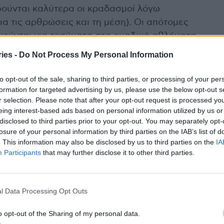
φούνται καλύτερα οι κραδασμοί λόγω
α τις αρθρώσεις και τη μέση). Οι απότομες
ιούνται για τραύματα στα ομαδικά αθλήματα
αστού συνδέσμου και του μηνίσκου, γίνονται εδώ
ies -
Do Not Process My Personal Information
λα, προλαμβάνονται τραυματισμοί λόγω
οδεκτικότητας – ισορροπίας.
to opt-out of the sale, sharing to third parties, or processing of your per
formation for targeted advertising by us, please use the below opt-out s
olley παίζεται κάτω απο τον ήλιο που είναι
r selection. Please note that after your opt-out request is processed y
υμβάλλει στην καλή υγεία των οστών.
eing interest-based ads based on personal information utilized by us or
ει το άγχος. Η άσκηση σε ωραίο φυσικό
disclosed to third parties prior to your opt-out. You may separately opt-
ι η άμεση επαφή με την άμμο χωρίς παπούτσια
losure of your personal information by third parties on the IAB’s list of
. This information may also be disclosed by us to third parties on the
IA
ου είναι γνωστές κι ως ορμόνες της ευτυχίας.
Participants
that may further disclose it to other third parties.
 φιλικό παιχνίδι beach volley μπορούν να παίξουν
άθε πλευρά όπως γίνεται σε επαγγελματικό
l Data Processing Opt Outs
λεια
 ξεχνάτε το αντηλιακό, το καπέλο και τα γυαλιά
o opt-out of the Sharing of my personal data.