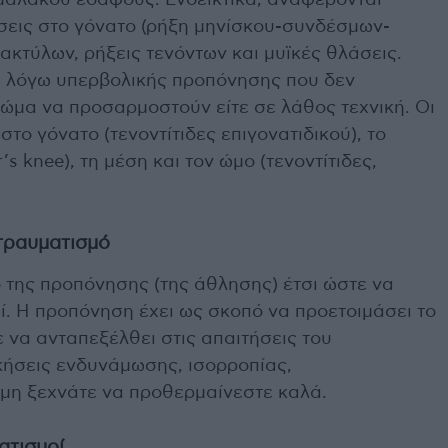
μαλακού εδάφους. Ενδεικτικά, αναφέρονται
σεις στο γόνατο (ρήξη μηνίσκου-συνδέσμων-
ακτύλων, ρήξεις τενόντων και μυϊκές θλάσεις.
ε λόγω υπερβολικής προπόνησης που δεν
σώμα να προσαρμοστούν είτε σε λάθος τεχνική. Οι
το γόνατο (τενοντίτιδες επιγονατιδικού), το
s knee), τη μέση και τον ώμο (τενοντίτιδες,
τραυματισμό
 της προπόνησης (της άθλησης) έτσι ώστε να
. Η προπόνηση έχει ως σκοπό να προετοιμάσει το
να ανταπεξέλθει στις απαιτήσεις του
κήσεις ενδυνάμωσης, ισορροπίας,
, μη ξεχνάτε να προθερμαίνεστε καλά.
ατισμοί