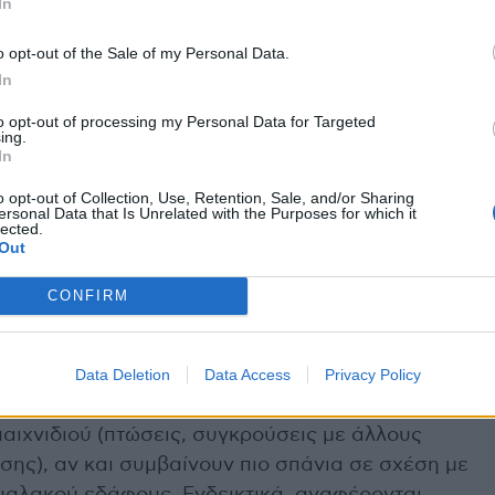
In
ζετε τις ώρες που ο ήλιος είναι πιο επικίνδυνος.
o opt-out of the Sale of my Personal Data.
τινές ώρες.
In
τικό ποτό) πολύ καλά πριν, κατά τη διάρκεια και
to opt-out of processing my Personal Data for Targeted
ing.
να έχετε κάνει προθέρμανση.
In
ροορισμένοι για το άθλημα και πριν αρχίσετε τον
o opt-out of Collection, Use, Retention, Sale, and/or Sharing
απο το έδαφος πέτρες ή άλλα αντικείμενα που
ersonal Data that Is Unrelated with the Purposes for which it
lected.
σμούς.
Out
κονται στην παραλία.
CONFIRM
beach volley
Data Deletion
Data Access
Privacy Policy
βούν είναι:
παιχνιδιού (πτώσεις, συγκρούσεις με άλλους
σης), αν και συμβαίνουν πιο σπάνια σε σχέση με