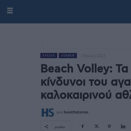
3 Ιουλίου 2023
ΕΥΕΞΊΑ
ΆΣΚΗΣΗ
Beach Volley: Τα
κίνδυνοι του αγ
καλοκαιρινού α
από
healthstories
μερίδιο