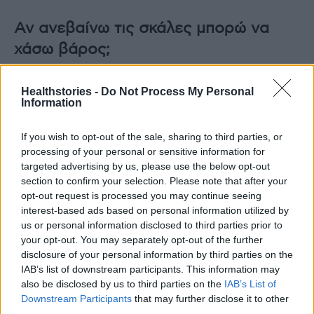
Αν ανεβαίνω τις σκάλες μπορώ να
χάσω βάρος;
Μια αλλαγή στα διατροφικά πρότυπα (όπως η
Healthstories -
Do Not Process My Personal
μείωση των θερμίδων) είναι ο κύριος μοχλός
Information
απώλειας βάρους, αλλά η άσκηση υποστηρίζει
αυτές τις προσπάθειες αυξάνοντας τις
If you wish to opt-out of the sale, sharing to third parties, or
processing of your personal or sensitive information for
θερμίδες που καίτε κατά τη διάρκεια της
targeted advertising by us, please use the below opt-out
ημέρας. Η ανάβαση σκάλας καίει περίπου 432
section to confirm your selection. Please note that after your
θερμίδες την ώρα. (Λόγω της έντασης, είναι
opt-out request is processed you may continue seeing
interest-based ads based on personal information utilized by
απίθανο να ανεβείτε σκάλες για μια ολόκληρη
us or personal information disclosed to third parties prior to
ώρα.)
your opt-out. You may separately opt-out of the further
disclosure of your personal information by third parties on the
Το ανέβασμα σκαλοπατιών τόσο καλό όσο
IAB’s list of downstream participants. This information may
also be disclosed by us to third parties on the
IAB’s List of
το περπάτημα;
Downstream Participants
that may further disclose it to other
third parties.