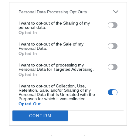
Το ανέβασμα σκαλοπατιών είναι διαφορετικό
από το περπάτημα. Η ανάβαση σκάλας είναι
Personal Data Processing Opt Outs
συνήθως πιο έντονη από το περπάτημα σε
I want to opt-out of the Sharing of my
επίπεδο έδαφος, καθώς πρέπει να
personal data.
Opted In
προωθήσετε το σώμα σας κάθετα ενάντια στη
βαρύτητα. Και οι δύο μορφές άσκησης
I want to opt-out of the Sale of my
Personal Data.
μπορούν να ενταχθούν σε ένα εβδομαδιαίο
Opted In
πρόγραμμα.
I want to opt-out of processing my
Personal Data for Targeted Advertising.
Opted In
Διαβάστε επίσης
I want to opt-out of Collection, Use,
Έρχονται νέα φάρμακα για διαβήτη,
Retention, Sale, and/or Sharing of my
Personal Data that Is Unrelated with the
παχυσαρκία, Αλτσχάιμερ – Τι αλλάζει
Purposes for which it was collected.
Opted Out
Φύκια: Το μέλλον της βιώσιμης διατροφής
CONFIRM