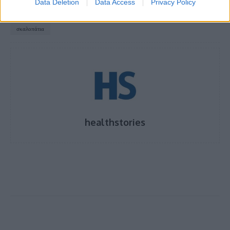
Data Deletion
Data Access
Privacy Policy
TAGS
cardio
ανεβαίνοντας από τις σκάλες
σκάλες
σκαλοπάτια
healthstories