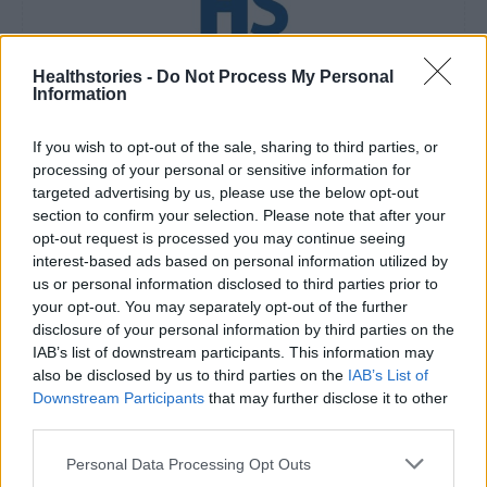
Healthstories -
Do Not Process My Personal
healthstories
Information
If you wish to opt-out of the sale, sharing to third parties, or
processing of your personal or sensitive information for
targeted advertising by us, please use the below opt-out
section to confirm your selection. Please note that after your
opt-out request is processed you may continue seeing
interest-based ads based on personal information utilized by
us or personal information disclosed to third parties prior to
your opt-out. You may separately opt-out of the further
disclosure of your personal information by third parties on the
IAB’s list of downstream participants. This information may
Δείτε Ακόμη
also be disclosed by us to third parties on the
IAB’s List of
Downstream Participants
that may further disclose it to other
Πάνω από 100 μωρά έχουν γεννηθεί
third parties.
μέσω εξωσωματικής, με την
υποστήριξη...
Personal Data Processing Opt Outs
27 Φεβρουαρίου 2026