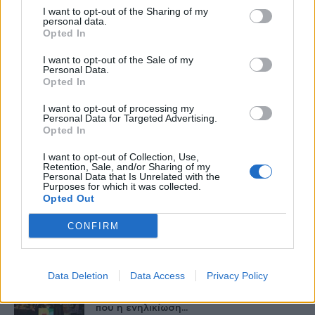
I want to opt-out of the Sharing of my
personal data.
ΕΟΦ: Ανάκληση παρτίδων
Opted In
αντιλιπιδαιμικού φαρμάκου
27 Φεβρουαρίου 2026
I want to opt-out of the Sale of my
Personal Data.
Opted In
Έφυγε από τη ζωή η Δέσποινα Γκίνη του
Πανελληνίου Συλλόγου Κυστικής...
I want to opt-out of processing my
Personal Data for Targeted Advertising.
27 Φεβρουαρίου 2026
Opted In
I want to opt-out of Collection, Use,
Νέα βήματα για τα Σπάνια Νοσήματα
Retention, Sale, and/or Sharing of my
στην Ελλάδα το 2026
Personal Data that Is Unrelated with the
Purposes for which it was collected.
27 Φεβρουαρίου 2026
Opted Out
CONFIRM
Η ζωή να κάβει την ανάσα και όχι ο
καρκίνος του...
26 Φεβρουαρίου 2026
Data Deletion
Data Access
Privacy Policy
Εξέλιξη Ζωής – Ένα Gala για τα παιδιά
που η ενηλικίωση...