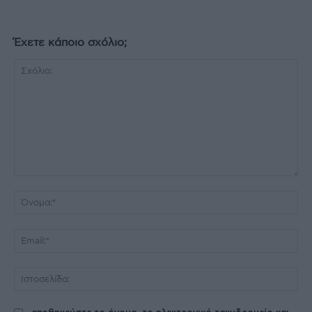
Έχετε κάποιο σχόλιο;
Σχόλιο:
Όν
Ema
Ισ