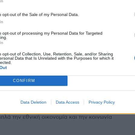
In
, που την ξεκίνησε το 1956 με κεφάλαιο
o opt-out of the Sale of my Personal Data.
In
, πλέον, εν ζωή, αλλά η κόρη του, Μαρίνα
to opt-out of processing my Personal Data for Targeted
ing.
 τη Βοστόνη, όπου ζει.
In
o opt-out of Collection, Use, Retention, Sale, and/or Sharing
 εταιρεία και στο παρελθόν, ανέλαβε την
ersonal Data that Is Unrelated with the Purposes for which it
lected.
πουργό, μιας και τα υψηλόβαθμα στελέχη της
Out
CONFIRM
μία
ών είναι τεράστια για τη χώρα μας. Δεν βοηθά
Data Deletion
Data Access
Privacy Policy
υν σε αυτές και μπορούν να δοκιμάσουν νέες
λά την εθνική οικονομία και την κοινωνία