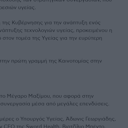
ενίσχυσης των στρατηγικών συνεργασιών, που
εσιών υγείας.
της Κυβέρνησης για την ανάπτυξη ενός
νάπτυξης τεχνολογιών υγείας, προκειμένου η
 στον τομέα της Υγείας για την ευρύτερη
 στην πρώτη γραμμή της Καινοτομίας στην
 στο Μέγαρο Μαξίμου, που αφορά στην
κή συνεργασία μέσα από μεγάλες επενδύσεις.
μέρες ο Υπουργός Υγείας, Άδωνις Γεωργιάδης,
 CEO της Sword Health, Βιρτζίλιο Μπέντο.