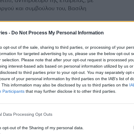
ettiti, αντιπρόεδρο της εταιρείας, με
ργού και συμβούλου του, Βασίλη
ies -
Do Not Process My Personal Information
με μία από αυτές να αφορά στις κλινικές
to opt-out of the sale, sharing to third parties, or processing of your per
όκειται για την εταιρεία PPD.
formation for targeted advertising by us, please use the below opt-out s
r selection. Please note that after your opt-out request is processed y
eing interest-based ads based on personal information utilized by us or
αμερικανική εταιρεία βιοεπιστημών και κλινικής
disclosed to third parties prior to your opt-out. You may separately opt-
αναλυτικών οργάνων, λύσεων κλινικής
losure of your personal information by third parties on the IAB’s list of
. This information may also be disclosed by us to third parties on the
IA
, εργαστηριακών, φαρμακευτικών και
Participants
that may further disclose it to other third parties.
αιοποίηση της εταιρείας αγγίζει τα 190 δισ.
l Data Processing Opt Outs
o opt-out of the Sharing of my personal data.
ίναι ότι ο κολοσσός έχει ελληνική ρίζα, καθώς