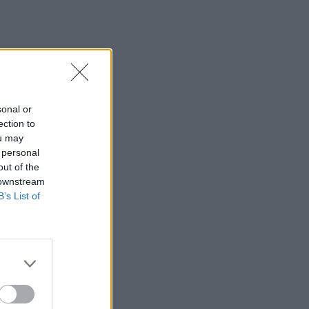
sonal or
ection to
ou may
 personal
out of the
 downstream
B’s List of