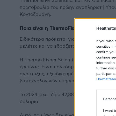
ThermoFisher Scientific, και τον Gianluca P
πρωτοβουλία του πρώην αναπληρωτή Υπου
Κοντοζαμάνη.
Healthstor
Ποια
είναι
η
ThermoFisher Scientific
Ειδικότερα πρόκειται για όμιλο εταιρειών 
If you wish 
μελέτες και να εδράζεται στη χώρα μας. Πρ
sensitive in
confirm you
continue se
Η Thermo Fisher Scientific Inc. είναι μια 
information 
έρευνας. Είναι παγκόσμιος προμηθευτής 
further disc
participants
ανάπτυξης, εξειδικευμένων διαγνωστικών
Downstream 
βιοτεχνολογικών υπηρεσιών.
Το 2024 είχε τζίρο 42,88 δισ. Η, δε, κεφαλ
Persona
δολάρια.
I want t
Αυτό, που ίσως δεν είναι ευρέως γνωστό, ε