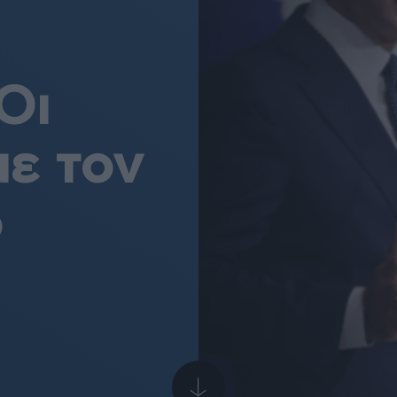
Οι
με τον
ό