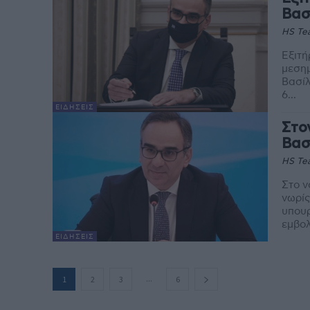
Βασ
HS Te
Εξιτή
μεσημ
Βασίλ
6...
ΕΙΔΉΣΕΙΣ
Στο
Βασ
HS Te
Στο 
νωρίς
υπουρ
εμβολ
ΕΙΔΉΣΕΙΣ
...
1
2
3
6