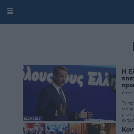
Η Ε
επε
πρω
Βίκυ 
Το τε
επαφώ
μελλο
ΕΙΔΉΣΕΙΣ
εκπρό
Κον