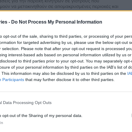
σεις για την παροχή κινήτρων σε γιατρούς που
μούν να μετακινηθούν σε απομακρυσμένες περιοχές και
ελεχώσουν τις υγειονομικές μονάδες διατύπωσε στην
ια κοινοβουλευτική...
ies -
Do Not Process My Personal Information
υμφωνία των Υπουργών, η επιστροφή
to opt-out of the sale, sharing to third parties, or processing of your per
 Βασίλη και o προβληματισμός του
formation for targeted advertising by us, please use the below opt-out s
ήτρη
r selection. Please note that after your opt-out request is processed y
ecrets
-
29 Δεκεμβρίου 2023
eing interest-based ads based on personal information utilized by us or
disclosed to third parties prior to your opt-out. You may separately opt-
μφωνία όλων των Υπουργών Υγείας, ο Κοντοζαμάνης που
losure of your personal information by third parties on the IAB’s list of
ίνωσε τη νέα του θέση και οι δραματικές
. This information may also be disclosed by us to third parties on the
IA
τερήσεις στις εγκρίσεις φαρμάκων. Μα τρία χρόνια
Participants
that may further disclose it to other third parties.
ασίλης Κοντοζαμάνης παρουσίασε το
λίο του «Επίκαιρη ερώτηση: Πανδημία»
l Data Processing Opt Outs
am
-
21 Ιουνίου 2023
σκολη και πρωτόγνωρη περίοδο της πανδημίας, φωτίζει
o opt-out of the Sharing of my personal data.
 βιβλίο του, υπό τον τίτλο «Επίκαιρη ερώτηση: Πανδημία»,
In
ην Αναπληρωτής Υπουργός Yγείας, κ....