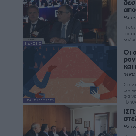
δεσ
απο
HS Te
Η ελλ
αποτε
καλύπ
ΕΙΔΉΣΕΙΣ
Οι 
ραν
και
health
Στην 
«συγκ
φαίνε
HEALTHSECRETS
Πληθ
ΙΣΠ
στε
HS Te