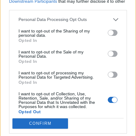
Downstream Participants
that may further disclose it to other
third parties.
Personal Data Processing Opt Outs
Δείτε Ακόμη
I want to opt-out of the Sharing of my
personal data.
Γεωργιάδης: Πολλαπλά οφέλη από τη
Opted In
συνεργασία δημοσίου και ιδιωτικού
τομέα
I want to opt-out of the Sale of my
Personal Data.
27 Φεβρουαρίου 2026
Opted In
Παράρτημα του Παίδων “Αγία Σοφία”
I want to opt-out of processing my
στο Ίλιον – Τι ανακοινώθηκε από...
Personal Data for Targeted Advertising.
27 Φεβρουαρίου 2026
Opted In
I want to opt-out of Collection, Use,
Δύο χρόνια λειτουργίας της Κλινικής
Retention, Sale, and/or Sharing of my
Personal Data that Is Unrelated with the
Μεταμόσχευσης Ήπατος στο «Λαϊκό»
Purposes for which it was collected.
27 Φεβρουαρίου 2026
Opted Out
CONFIRM
ΕΟΦ: Ανάκληση παρτίδων
αντιλιπιδαιμικού φαρμάκου