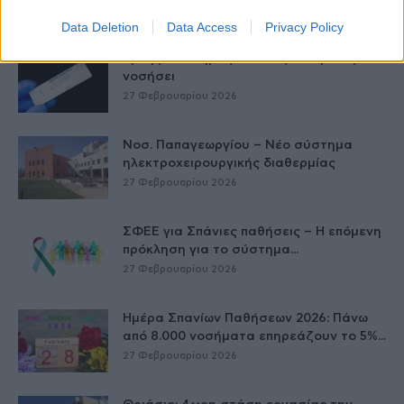
27 Φεβρουαρίου 2026
Data Deletion
Data Access
Privacy Policy
Έρπης Ζωστήρας: 1 στους 3 ενήλικες θα
νοσήσει
27 Φεβρουαρίου 2026
Νοσ. Παπαγεωργίου – Νέο σύστημα
ηλεκτροχειρουργικής διαθερμίας
27 Φεβρουαρίου 2026
ΣΦΕΕ για Σπάνιες παθήσεις – Η επόμενη
πρόκληση για το σύστημα...
27 Φεβρουαρίου 2026
Ημέρα Σπανίων Παθήσεων 2026: Πάνω
από 8.000 νοσήματα επηρεάζουν το 5%...
27 Φεβρουαρίου 2026