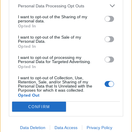
Personal Data Processing Opt Outs
1
2
3
I want to opt-out of the Sharing of my
personal data.
Opted In
Τελευταία Νέα
I want to opt-out of the Sale of my
Personal Data.
9 πράγματα που δεν πρέπει να
Opted In
λέτε σε έναν επισκέπτη
27 Φεβρουαρίου 2026
I want to opt-out of processing my
Personal Data for Targeted Advertising.
Opted In
I want to opt-out of Collection, Use,
Πάνω από 100 μωρά έχουν
Retention, Sale, and/or Sharing of my
Personal Data that Is Unrelated with the
γεννηθεί μέσω εξωσωματικής, με
Purposes for which it was collected.
την υποστήριξη της Be-Live
Opted Out
27 Φεβρουαρίου 2026
CONFIRM
Μεταπροπονητική πείνα: Ο λόγος
που θέλεις να καταβροχθίσεις τα
Data Deletion
Data Access
Privacy Policy
πάντα μετά την άσκηση