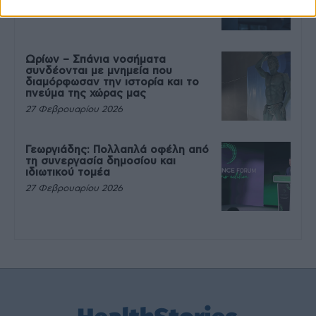
27 Φεβρουαρίου 2026
Ωρίων – Σπάνια νοσήματα
συνδέονται με μνημεία που
διαμόρφωσαν την ιστορία και το
πνεύμα της χώρας μας
27 Φεβρουαρίου 2026
Γεωργιάδης: Πολλαπλά οφέλη από
τη συνεργασία δημοσίου και
ιδιωτικού τομέα
27 Φεβρουαρίου 2026