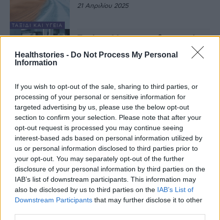
21 Απριλίου 2025
ΤΑΞΊΔΙ ΚΑΙ ΥΓΕΊΑ
Περίπου 30 φαρμακοβιομηχανίες
κοιτούν προς τις ΗΠΑ, εκτός αν η
Healthstories -
Do Not Process My Personal
Ευρώπη αυξήσει τις τιμές των
Information
φαρμάκων
16 Απριλίου 2025
If you wish to opt-out of the sale, sharing to third parties, or
ΕΙΔΉΣΕΙΣ
processing of your personal or sensitive information for
Η ζέστη και οι πλημμύρες
γονάτισαν την Ευρώπη το 2024
targeted advertising by us, please use the below opt-out
section to confirm your selection. Please note that after your
15 Απριλίου 2025
opt-out request is processed you may continue seeing
interest-based ads based on personal information utilized by
ΤΑΞΊΔΙ ΚΑΙ ΥΓΕΊΑ
us or personal information disclosed to third parties prior to
Μείωση του μέσου ετήσιου
your opt-out. You may separately opt-out of the further
προσδόκιμου ζωής στην Ελλάδα
disclosure of your personal information by third parties on the
– Τι συμβαίνει στην Ευρώπη
IAB’s list of downstream participants. This information may
19 Φεβρουαρίου 2025
also be disclosed by us to third parties on the
IAB’s List of
Downstream Participants
that may further disclose it to other
ΕΙΔΉΣΕΙΣ
third parties.