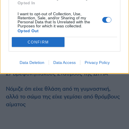
Opted In
από λαχανικά και ζυμαρικά. Αυτό διατηρεί τη
I want to opt-out of Collection, Use,
μερίδα των ζυμαρικών σας σε λογικές
Retention, Sale, and/or Sharing of my
Personal Data that Is Unrelated with the
ποσότητες με χαμηλότερων θερμίδων, ενώ
Purposes for which it was collected.
σας επιτρέπει να απολαύσετε το ιταλικό
Opted Out
φαγητό.
CONFIRM
Διαβάστε επίσης
Data Deletion
Data Access
Privacy Policy
Από σήμερα το απόγευμα οι αιτήσεις για τους
27 Βρεφονηπιακούς Σταθμούς της ΔΥΠΑ
Νόμιζε ότι είχε θλάση από τη γυμναστική,
αλλά το σώμα της είχε γεμίσει από θρόμβους
αίματος