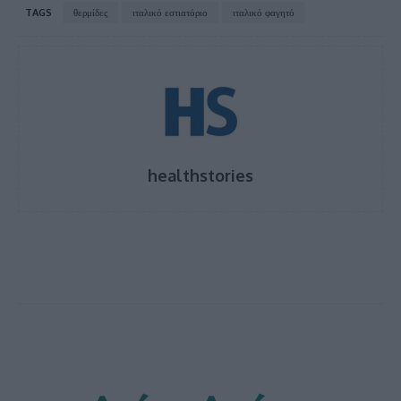
TAGS
θερμίδες
ιταλικό εστιατόριο
ιταλικό φαγητό
healthstories