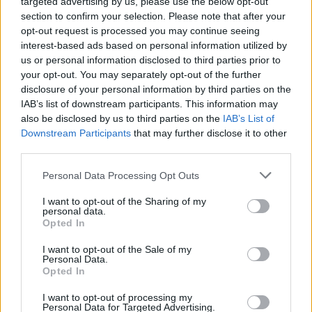
targeted advertising by us, please use the below opt-out
section to confirm your selection. Please note that after your
opt-out request is processed you may continue seeing
interest-based ads based on personal information utilized by
us or personal information disclosed to third parties prior to
your opt-out. You may separately opt-out of the further
disclosure of your personal information by third parties on the
IAB’s list of downstream participants. This information may
also be disclosed by us to third parties on the
IAB’s List of
Downstream Participants
that may further disclose it to other
third parties.
Personal Data Processing Opt Outs
Τα ζυμαρικά σε ένα ιταλικό εστιατόριο είναι
I want to opt-out of the Sharing of my
personal data.
δελεαστικά, αλλά μπορεί να οδηγήσουν σε
Opted In
ένα γεύμα γεμάτο θερμίδες χωρίς επαρκή
I want to opt-out of the Sale of my
πρωτεΐνη και ελάχιστα λαχανικά. Απολαύστε
Personal Data.
Opted In
τα ως συνοδευτικό. Επιλέξτε ένα πιάτο που
περιλαμβάνει άπαχη πρωτεΐνη ως βασικό
I want to opt-out of processing my
Personal Data for Targeted Advertising.
συστατικό του γεύματος που να συνοδεύεται