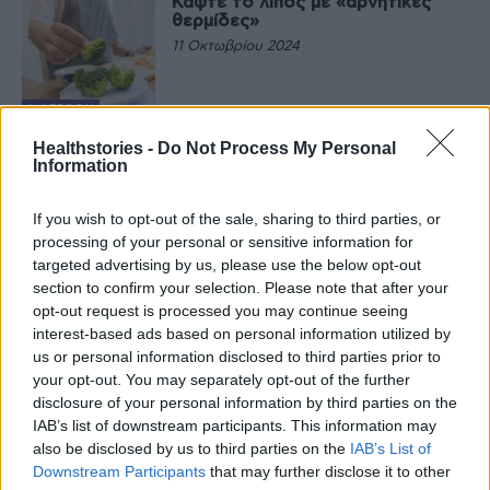
Κάψτε το λίπος με «αρνητικές
θερμίδες»
11 Οκτωβρίου 2024
ΔΙΑΤΡΟΦΉ
Ο εύκολος τρόπος για να κάψεις
Healthstories -
Do Not Process My Personal
περισσότερες θερμίδες στο
Information
περπάτημα
10 Οκτωβρίου 2024
If you wish to opt-out of the sale, sharing to third parties, or
processing of your personal or sensitive information for
ΆΣΚΗΣΗ
targeted advertising by us, please use the below opt-out
Πέντε αλκοολούχα ποτά χαμηλά
section to confirm your selection. Please note that after your
σε θερμίδες και ζάχαρη
opt-out request is processed you may continue seeing
2 Ιουλίου 2024
interest-based ads based on personal information utilized by
us or personal information disclosed to third parties prior to
your opt-out. You may separately opt-out of the further
ΔΙΑΤΡΟΦΉ
disclosure of your personal information by third parties on the
Τι να επιλέγετε σε ένα ιταλικό
εστιατόριο, για λιγότερες
IAB’s list of downstream participants. This information may
θερμίδες
also be disclosed by us to third parties on the
IAB’s List of
20 Ιουνίου 2024
Downstream Participants
that may further disclose it to other