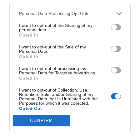
third parties.
ΔΙΑΤΡΟΦΉ
Personal Data Processing Opt Outs
1
2
3
I want to opt-out of the Sharing of my
personal data.
Opted In
I want to opt-out of the Sale of my
Τελευταία Νέα
Personal Data.
Opted In
9 πράγματα που δεν πρέπει να
λέτε σε έναν επισκέπτη
I want to opt-out of processing my
Personal Data for Targeted Advertising.
27 Φεβρουαρίου 2026
Opted In
I want to opt-out of Collection, Use,
Retention, Sale, and/or Sharing of my
Personal Data that Is Unrelated with the
Πάνω από 100 μωρά έχουν
Purposes for which it was collected.
γεννηθεί μέσω εξωσωματικής, με
Opted Out
την υποστήριξη της Be-Live
27 Φεβρουαρίου 2026
CONFIRM