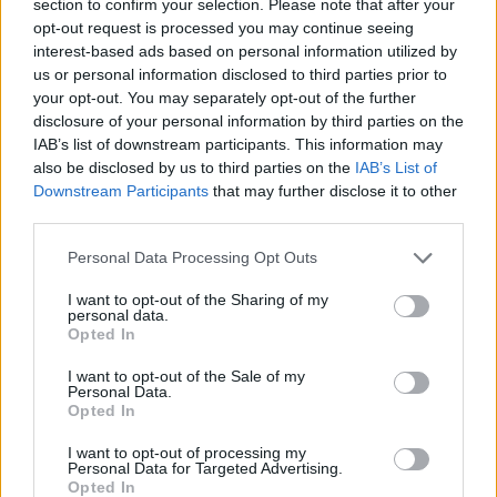
διαθέτει αντιοξειδωτικά που απομακρύνουν
section to confirm your selection. Please note that after your
opt-out request is processed you may continue seeing
τις ελεύθερες ρίζες, τα οποία θα μπορούσαν
interest-based ads based on personal information utilized by
επίσης να έχουν αντιφλεγμονώδη οφέλη.
us or personal information disclosed to third parties prior to
your opt-out. You may separately opt-out of the further
disclosure of your personal information by third parties on the
Μπορεί να βοηθήσει στη μείωση της
IAB’s list of downstream participants. This information may
φλεγμονής
also be disclosed by us to third parties on the
IAB’s List of
Downstream Participants
that may further disclose it to other
Λόγω του αντιοξειδωτικού του προφίλ, το
third parties.
ξινολάχανο θα μπορούσε να έχει
Personal Data Processing Opt Outs
αντιφλεγμονώδεις ιδιότητες. Υπάρχουν
ισχυρές επιστημονικές αποδείξεις ότι τα
I want to opt-out of the Sharing of my
personal data.
τρόφιμα που έχουν υποστεί ζύμωση, όπως το
Opted In
λάχανο τουρσί, διαθέτουν αντιφλεγμονώδεις,
I want to opt-out of the Sale of my
αντιοξειδωτικές και αντικαρκινικές δράσεις,
Personal Data.
ιδιαίτερα προστατεύοντας από τη βλάβη του
Opted In
DNA που προκαλείται από το οξειδωτικό
I want to opt-out of processing my
Personal Data for Targeted Advertising.
στρες (γνωστή και ως βλάβη από τις
Opted In