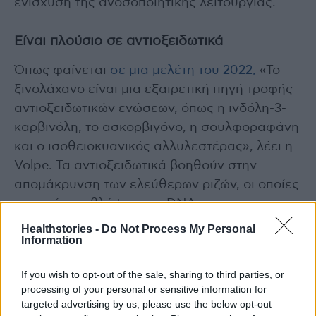
ενίσχυση της ανοσοποιητικής λειτουργίας.
Είναι πλούσιο σε αντιοξειδωτικά
Όπως φαίνεται
σε μια μελέτη του 2022,
«Το
ξινολάχανο είναι μια εξαιρετική πηγή τροφής
αντιοξειδωτικών ενώσεων, όπως η ινδόλη-3-
καρβινόλη, το ασκορβιγόνο, η σουλφοραφάνη
και ο ισοθειοκυανικός αλλυλεστέρας», λέει η
Volpe. Τα αντιοξειδωτικά βοηθούν στην
απομάκρυνση των ελεύθερων ριζών, οι οποίες
μπορούν να βλάψουν το DNA και να
οδηγήσουν σε σημάδια γήρανσης και
Healthstories -
Do Not Process My Personal
Information
ασθένειες όπως ο καρκίνος, οι καρδιακές
παθήσεις και το Αλτσχάιμερ.
If you wish to opt-out of the sale, sharing to third parties, or
processing of your personal or sensitive information for
Το κινέζικο ξινολάχανο έχει αποδειχθεί ότι
targeted advertising by us, please use the below opt-out