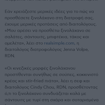
Εάν χρειάζεστε μερικές ιδέες για το πώς να
προσθέσετε ξινολάχανο στη διατροφή σας,
έχουμε μερικές προτάσεις από διαιτολόγους.
«Μου αρέσει να προσθέτω ξινολάχανο σε
σαλάτες, σάντουιτς, μπιφτέκια, τάκος και
ομελέτα», λέει στο
realsimple.com,
η
διαιτολόγος διατροφολόγος Jenna Volpe,
RDN.
«Οι κινεζικές μορφές ξινολάχανου
προστίθενται συνήθως σε σούπες, κοκκινιστό
κρέας και stir-fried πιάτα», λέει η σεφ και
διαιτολόγος Cindy Chou, RDN, προσθέτοντας
ό,τι το ξινολάχανο συνδυάζεται καλά με
σάντουιτς με τυρί στη σχάρα και σοταρισμένα