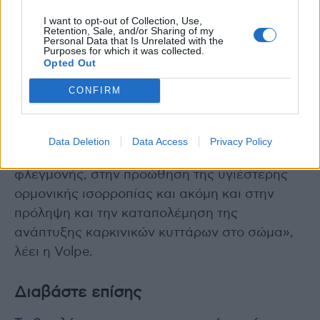
ελεύθερες ρίζες).
I want to opt-out of Collection, Use,
Retention, Sale, and/or Sharing of my
Μέρος της ικανότητάς του να μειώνει τη
Personal Data that Is Unrelated with the
Purposes for which it was collected.
φλεγμονή μπορεί να εξηγηθεί από την
Opted Out
παρουσία της ινδόλης-3 καρβινόλης, μιας
CONFIRM
ουσίας που προέρχεται από την κατανάλωση
σταυρανθών λαχανικών όπως το λάχανο.
«Αυτή η αντιοξειδωτική ένωση έχει
Data Deletion
Data Access
Privacy Policy
αποδειχθεί ότι βοηθά στη μείωση της
φλεγμονής, στην προώθηση της υγιέστερης
ορμονικής ισορροπίας και ακόμη και στην
πρόληψη και την καταπολέμηση της
ανάπτυξης καρκινικών κυττάρων στο σώμα»,
λέει η Volpe.
Διαβάστε επίσης