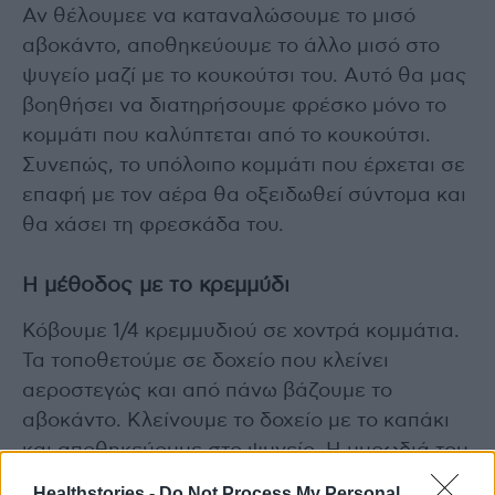
Αν θέλουμεε να καταναλώσουμε το μισό
αβοκάντο, αποθηκεύουμε το άλλο μισό στο
ψυγείο μαζί με το κουκούτσι του. Αυτό θα μας
βοηθήσει να διατηρήσουμε φρέσκο μόνο το
κομμάτι που καλύπτεται από το κουκούτσι.
Συνεπώς, το υπόλοιπο κομμάτι που έρχεται σε
επαφή με τον αέρα θα οξειδωθεί σύντομα και
θα χάσει τη φρεσκάδα του.
Η μέθοδος με το κρεμμύδι
Κόβουμε 1/4 κρεμμυδιού σε χοντρά κομμάτια.
Τα τοποθετούμε σε δοχείο που κλείνει
αεροστεγώς και από πάνω βάζουμε το
αβοκάντο. Κλείνουμε το δοχείο με το καπάκι
και αποθηκεύουμε στο ψυγείο. Η μυρωδιά του
κρεμμυδιού βοηθά στη διατήρηση του
Healthstories -
Do Not Process My Personal