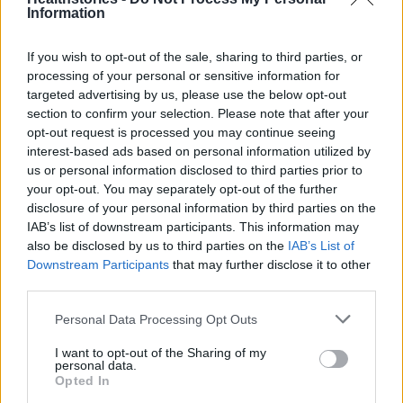
πράσινου χρώματος και της φρεσκάδας του
Information
αβοκάντο. Επιπλέον, το μόνο μέρος που
If you wish to opt-out of the sale, sharing to third parties, or
έρχεται σε επαφή με το κρεμμύδι είναι η
processing of your personal or sensitive information for
φλούδα του αβοκάντο κι έτσι η γεύση του
targeted advertising by us, please use the below opt-out
φρούτου δεν αλλοιώνεται. Επίσης, μπορούμε
section to confirm your selection. Please note that after your
opt-out request is processed you may continue seeing
να χρησιμοποιήσουμε το κρεμμύδι αργότερα
interest-based ads based on personal information utilized by
σε άλλη συνταγή.
us or personal information disclosed to third parties prior to
your opt-out. You may separately opt-out of the further
Διαβάστε επίσης
disclosure of your personal information by third parties on the
IAB’s list of downstream participants. This information may
also be disclosed by us to third parties on the
IAB’s List of
Τα 10 καλύτερα τυριά για τα άτομα με διαβήτη
Downstream Participants
that may further disclose it to other
third parties.
5 τροφές με υψηλή περιεκτικότητα σε
Personal Data Processing Opt Outs
υδατάνθρακες που δεν θα σας παχύνουν
I want to opt-out of the Sharing of my
personal data.
Opted In