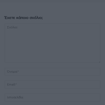
Έχετε κάποιο σχόλιο;
Σχόλιο:
Όν
Ema
Ισ