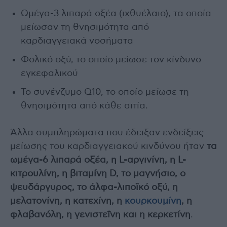
Ωμέγα-3 λιπαρά οξέα (ιχθυέλαιο), τα οποία
μείωσαν τη θνησιμότητα από
καρδιαγγειακά νοσήματα
Φολικό οξύ, το οποίο μείωσε τον κίνδυνο
εγκεφαλικού
Το συνένζυμο Q10, το οποίο μείωσε τη
θνησιμότητα από κάθε αιτία.
Άλλα συμπληρώματα που έδειξαν ενδείξεις
μείωσης του καρδιαγγειακού κινδύνου ήταν
τα
ωμέγα-6 λιπαρά οξέα, η L-αργινίνη, η L-
κιτρουλίνη, η βιταμίνη D, το μαγνήσιο, ο
ψευδάργυρος, το άλφα-λιποϊκό οξύ, η
μελατονίνη, η κατεχίνη, η
κουρκουμίνη
, η
φλαβανόλη, η γενιστεΐνη και η κερκετίνη
.