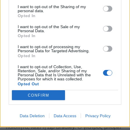
συμπεριλαμβανομένων φυτοχημικών και
I want to opt-out of the Sharing of my
αντιοξειδωτικών συμπληρωμάτων και τις
personal data.
Opted In
επιπτώσεις τους σε παράγοντες
καρδιαγγειακού κινδύνου καθώς και σε
I want to opt-out of the Sale of my
Personal Data.
πολλαπλές καρδιαγγειακές παθήσεις».
Opted In
I want to opt-out of processing my
«Πρέπει να συμβουλευτείτε το γιατρό σας πριν
Personal Data for Targeted Advertising.
Opted In
πάρετε συμπληρώματα», λέει στο
everydayhealth.com
η Elizabeth Bradley, MD,
I want to opt-out of Collection, Use,
Retention, Sale, and/or Sharing of my
ιατρική διευθύντρια του Κέντρου Λειτουργικής
Personal Data that Is Unrelated with the
Purposes for which it was collected.
Ιατρικής της Cleveland Clinic στο Οχάιο, η
Opted Out
οποία δεν συμμετείχε σε αυτήν την έρευνα.
CONFIRM
Εάν ο γιατρός σας συστήσει ένα συμπλήρωμα
ιχθυελαίου ωμέγα-3, να γνωρίζετε ότι οι
Data Deletion
Data Access
Privacy Policy
διαφορετικές μάρκες μπορεί να διαφέρουν σε
ποιότητα, λέει η Δρ Bradley. Ο γιατρός μπορεί