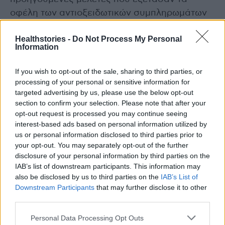
οφέλη των αντιοξειδωτικών συμπληρωμάτων
ήταν ασυνεπή – ένας λόγος για τον οποίο τα
Healthstories -
Do Not Process My Personal
συμπληρώματα δεν έχουν υιοθετηθεί ευρέως
Information
στην προληπτική καρδιολογία, σύμφωνα με το
συγγραφείς.
If you wish to opt-out of the sale, sharing to third parties, or
processing of your personal or sensitive information for
targeted advertising by us, please use the below opt-out
Προηγουμένως, η έρευνα για τη συμπλήρωση
section to confirm your selection. Please note that after your
μικροθρεπτικών συστατικών είχε επικεντρωθεί
opt-out request is processed you may continue seeing
κυρίως στις επιπτώσεις στην υγεία μιας
interest-based ads based on personal information utilized by
μεμονωμένης βιταμίνης ή μετάλλου ή λίγων
us or personal information disclosed to third parties prior to
your opt-out. You may separately opt-out of the further
κάθε φορά, είπε ο Δρ Liu. «Αποφασίσαμε να
disclosure of your personal information by third parties on the
ακολουθήσουμε μια ολοκληρωμένη και
IAB’s list of downstream participants. This information may
συστηματική προσέγγιση για να
also be disclosed by us to third parties on the
IAB’s List of
Downstream Participants
that may further disclose it to other
αξιολογήσουμε όλες τις δημοσίως διαθέσιμες
third parties.
και προσβάσιμες μελέτες που αναφέρουν όλα
τα μικροθρεπτικά συστατικά,
Personal Data Processing Opt Outs