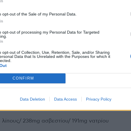
In
μούμε λοιπόν είτε τυριά που είναι από τη φύση
 τυριά. Αυτές οι επιλογές μπορούν να ωφελήσουν
o opt-out of the Sale of my Personal Data.
σους πρέπει για λόγους υγείας να μειώσουν τη
In
to opt-out of processing my Personal Data for Targeted
ing.
 θα πρέπει να μένει εκτεθειμένο στον αέρα, αλλά
In
 στη συσκευασία του. Όταν η συσκευασία ανοιχτεί
o opt-out of Collection, Use, Retention, Sale, and/or Sharing
ι να αποθηκεύεται μέσα σε κάποιο πλαστικό σκεύος
ersonal Data that Is Unrelated with the Purposes for which it
lected.
ή με τον αέρα και προκληθούν αλλοιώσεις.
Out
CONFIRM
ίπους/ 431mg ασβεστίου/ 558mg νατρίου
Data Deletion
Data Access
Privacy Policy
6,9g λίπους/ 238mg ασβεστίου/ 251mg νατρίου
g λίπους/ 238mg ασβεστίου/ 191mg νατρίου