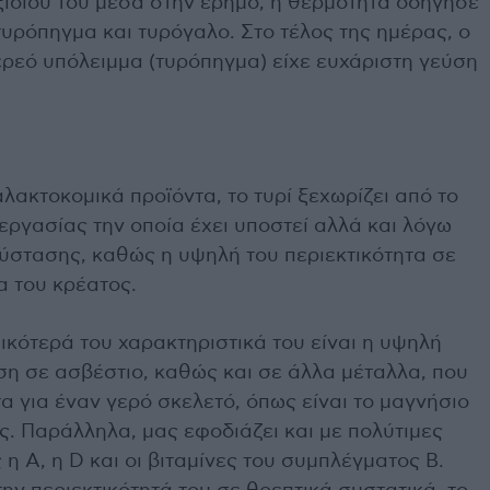
ξιδιού του μέσα στην έρημο, η θερμότητα οδήγησε
υρόπηγμα και τυρόγαλο. Στο τέλος της ημέρας, ο
ερεό υπόλειμμα (τυρόπηγμα) είχε ευχάριστη γεύση
ακτοκομικά προϊόντα, το τυρί ξεχωρίζει από το
ξεργασίας την οποία έχει υποστεί αλλά και λόγω
σύστασης, καθώς η υψηλή του περιεκτικότητα σε
α του κρέατος.
ικότερά του χαρακτηριστικά του είναι η υψηλή
η σε ασβέστιο, καθώς και σε άλλα μέταλλα, που
τα για έναν γερό σκελετό, όπως είναι το μαγνήσιο
. Παράλληλα, μας εφοδιάζει και με πολύτιμες
 η Α, η D και οι βιταμίνες του συμπλέγματος Β.