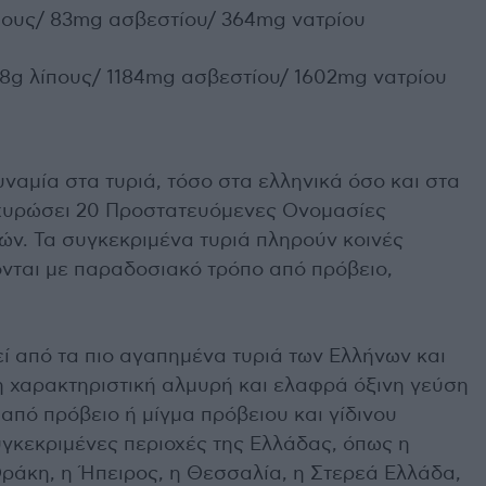
ίπους/ 83mg ασβεστίου/ 364mg νατρίου
,8g λίπους/ 1184mg ασβεστίου/ 1602mg νατρίου
υναμία στα τυριά, τόσο στα ελληνικά όσο και στα
οχυρώσει 20 Προστατευόμενες Ονομασίες
ών. Τα συγκεκριμένα τυριά πληρούν κοινές
ται με παραδοσιακό τρόπο από πρόβειο,
ί από τα πιο αγαπημένα τυριά των Ελλήνων και
τη χαρακτηριστική αλμυρή και ελαφρά όξινη γεύση
 από πρόβειο ή μίγμα πρόβειου και γίδινου
γκεκριμένες περιοχές της Ελλάδας, όπως η
ράκη, η Ήπειρος, η Θεσσαλία, η Στερεά Ελλάδα,