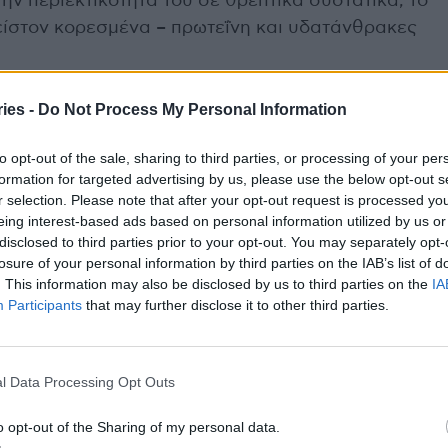
ν περιεκτικότητά του σε θρεπτικά συστατικά, το
πλείστον κορεσμένα – πρωτεΐνη και υδατάνθρακες
με στο τυρί είναι η καζεΐνη, ενώ ο κυριότερος
ies -
Do Not Process My Personal Information
ρόλη όμως τη θρεπτική του αξία, η υψηλή
to opt-out of the sale, sharing to third parties, or processing of your per
ού σε λιπαρά ή/ και αλάτι έχουν καταστήσει
formation for targeted advertising by us, please use the below opt-out s
εων όσον αφορά στον τύπο και την ποσότητα του
r selection. Please note that after your opt-out request is processed y
νουμε καθημερινά.
eing interest-based ads based on personal information utilized by us or
disclosed to third parties prior to your opt-out. You may separately opt-
losure of your personal information by third parties on the IAB’s list of
. This information may also be disclosed by us to third parties on the
IA
Participants
that may further disclose it to other third parties.
 διατηρούνται σε άλμη είναι ιδιαίτερα πλούσια σε
 ακατάλληλα για άτομα με υπέρταση ή άλλους
γγειακά νοσήματα. Καλό είναι τα αλμυρά τυριά να
l Data Processing Opt Outs
όπως πχ, το ανθότυρο ή η μυζήθρα.
o opt-out of the Sharing of my personal data.
παρά τυριά αποτελούν πηγή «κακών» κορεσμένων