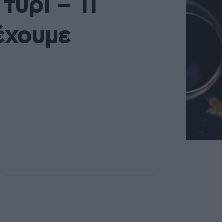
τυρί – Τι
έχουμε