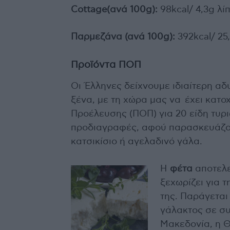
Cottage(ανά 100
g):
98kcal/ 4,3g λ
Παρμεζάνα (ανά 100
g):
392kcal/ 25
Προϊόντα ΠΟΠ
Οι Έλληνες δείχνουμε ιδιαίτερη αδ
ξένα, με τη χώρα μας να έχει κατ
Προέλευσης (ΠΟΠ) για 20 είδη τυρι
προδιαγραφές, αφού παρασκευάζον
κατσικίσιο ή αγελαδινό γάλα.
Η
φέτα
αποτελε
ξεχωρίζει για 
της. Παράγεται
γάλακτος σε συ
Μακεδονία, η Θ