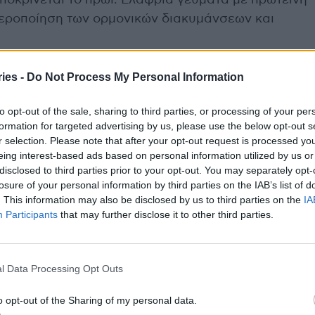
ποκρίνεται το πρωί. Ελαφριά γεύματα με πρωτεΐνη
θεροποίηση των ορμονικών διακυμάνσεων και
γνωστός sleep specialist, τονίζει ότι «ο ανεπαρκής
ies -
Do Not Process My Personal Information
βραχυκύκλωμα”. Ο εγκέφαλος αναζητά γρήγορη
to opt-out of the sale, sharing to third parties, or processing of your per
αι να επεξεργαστεί τη γλυκόζη, οδηγώντας σε
formation for targeted advertising by us, please use the below opt-out s
τοποθέτηση προέρχεται από το Sleep Doctor
r selection. Please note that after your opt-out request is processed y
ναλύει τον ρόλο του ύπνου στη διατροφική
eing interest-based ads based on personal information utilized by us or
disclosed to third parties prior to your opt-out. You may separately opt-
losure of your personal information by third parties on the IAB’s list of
. This information may also be disclosed by us to third parties on the
IA
ούν ότι ο ύπνος δεν είναι απλώς μια παθητική
Participants
that may further disclose it to other third parties.
μέλιο για τη ρύθμιση του μεταβολισμού και της
ριο και ποιοτικό ύπνο μπορεί να αποδειχθεί πιο
φικές παρεμβάσεις, περιορίζοντας τη λαχτάρα
l Data Processing Opt Outs
θημερινή ενέργεια.
o opt-out of the Sharing of my personal data.