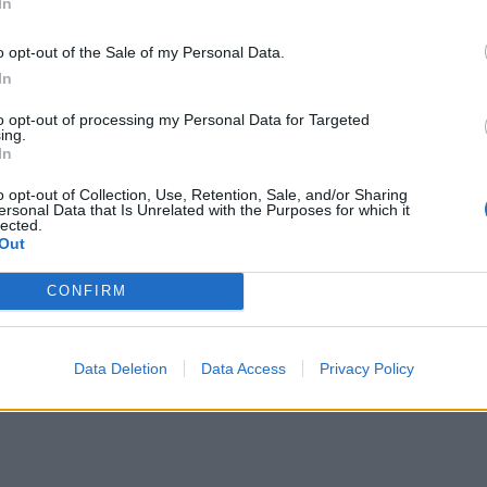
In
o opt-out of the Sale of my Personal Data.
In
to opt-out of processing my Personal Data for Targeted
για το σώμα και το νου &#8211; Τα οφέλη
ing.
In
ο σώμα, αυξάνει την πιθανότητα 3 μορφών
o opt-out of Collection, Use, Retention, Sale, and/or Sharing
ersonal Data that Is Unrelated with the Purposes for which it
lected.
Out
CONFIRM
Data Deletion
Data Access
Privacy Policy