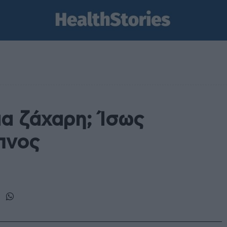
ια ζάχαρη; Ίσως
ύπνος