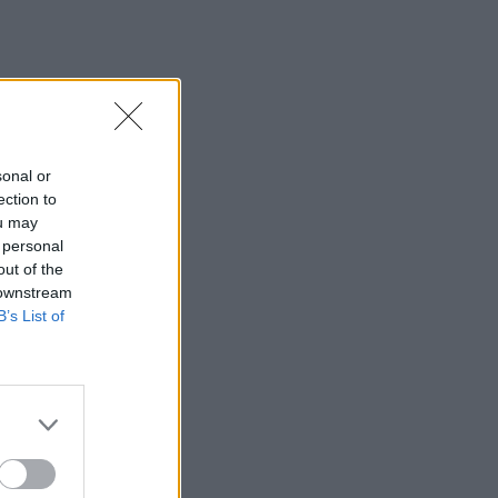
sonal or
ection to
ou may
 personal
out of the
 downstream
B’s List of