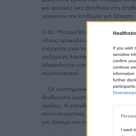
ρόλο στον τρόπο που το σώμα αντα
και φυτικές ίνες βοηθούν στη στα
μειώνουν την επιθυμία για ζάχαρη.
Ο Dr.
Michael Breus, PhD
, διεθνώς 
Healthstor
ύπνος προκαλεί ένα μεταβολικό “
If you wish 
ενέργεια, ενώ το σώμα δυσκολεύετ
sensitive in
αυξημένη λαχτάρα για ζάχαρη». Η 
confirm you
(sleepdoctor.com), όπου ο Breus α
continue se
συμπεριφορά.
information 
further disc
participants
Οι επιστημονικές ομάδες συμφων
Downstream 
διαδικασία ανάπαυσης. Αποτελεί θε
όρεξης. Η επένδυση σε σταθερό ωρά
αποτελεσματική από πολλές διατρο
Persona
για ζάχαρη και ενισχύοντας την κα
I want t