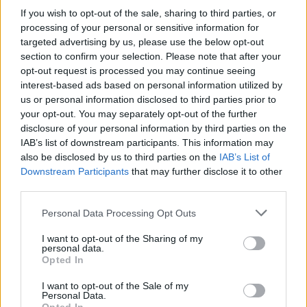
Μικρές αλλαγές μπορούν να κάνουν τη
If you wish to opt-out of the sale, sharing to third parties, or
διαφορά. Προτιμήστε το νερό ή το
processing of your personal or sensitive information for
ανθρακούχο νερό χωρίς προσθήκες.
targeted advertising by us, please use the below opt-out
Δοκιμάστε φυσικά ροφήματα με βότανα,
section to confirm your selection. Please note that after your
opt-out request is processed you may continue seeing
φρούτα ή λίγο λεμόνι. Περιορίστε τη συνήθεια
interest-based ads based on personal information utilized by
του “κάθε μέρα αναψυκτικό”, ειδικά ως
us or personal information disclosed to third parties prior to
συνοδευτικό στο φαγητό.
your opt-out. You may separately opt-out of the further
disclosure of your personal information by third parties on the
IAB’s list of downstream participants. This information may
Η νέα αυστραλιανή μελέτη αποδεικνύει κάτι
also be disclosed by us to third parties on the
IAB’s List of
που πολλοί υποψιαζόμασταν: δεν είναι μόνο η
Downstream Participants
that may further disclose it to other
ζάχαρη στα ποτά που πρέπει να μας
third parties.
απασχολεί, αλλά και τα τεχνητά γλυκαντικά. Η
Personal Data Processing Opt Outs
καλύτερη επιλογή για την υγεία μας δεν είναι
I want to opt-out of the Sharing of my
η αντικατάσταση του ενός με το άλλο, αλλά η
personal data.
μείωση συνολικά της κατανάλωσης
Opted In
γλυκαντικών ποτών. Η δημόσια υγεία έχει να
I want to opt-out of the Sale of my
κερδίσει πολλά από μια πιο φυσική και
Personal Data.