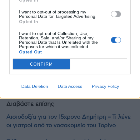
Opted In
ισορροπημένη προσέγγιση στη διατροφή μας.
[
Κabthymer RH, Wu T, Beigrezaei S, Franco
I want to opt-out of processing my
Personal Data for Targeted Advertising.
OH, Hodge AM, de Courten B. The association
Opted In
of sweetened beverage intake with risk of type
I want to opt-out of Collection, Use,
2 diabetes in an Australian population: A
Retention, Sale, and/or Sharing of my
Personal Data that Is Unrelated with the
longitudinal study. Diabetes Metab. 2025 May
Purposes for which it was collected.
Opted Out
16:101665. doi: 10.1016/j.diabet.2025.101665
]
CONFIRM
Data Deletion
Data Access
Privacy Policy
photo shutterstock
Διαβάστε επίσης
Αισιοδοξία για τον 15χρονο Δημήτρη – Τι λένε
οι γιατροί από το νοσοκομείο του Τορίνο