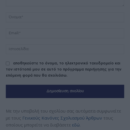
Σχόλιο:
Όν
Ema
Ισ
αποθηκεύστε το όνομα, το ηλεκτρονικό ταχυδρομείο και
τον ιστότοπό μου σε αυτό το πρόγραμμα περιήγησης για την
επόμενη φορά που θα σχολιάσω.
Με την υποβολή του σχολίου σας αυτόματα συμφωνείτε
με τους
Γενικούς Κανόνες Σχολιασμού Άρθρων
τους
οποίους μπορείτε να διαβάσετε
εδώ
.