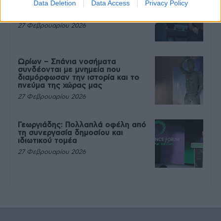
Data Deletion
Data Access
Privacy Policy
που θέλεις να καταβροχθίσεις τα
πάντα μετά την άσκηση
27 Φεβρουαρίου 2026
Ωρίων – Σπάνια νοσήματα
συνδέονται με μνημεία που
διαμόρφωσαν την ιστορία και το
πνεύμα της χώρας μας
27 Φεβρουαρίου 2026
Γεωργιάδης: Πολλαπλά οφέλη από
τη συνεργασία δημοσίου και
ιδιωτικού τομέα
27 Φεβρουαρίου 2026