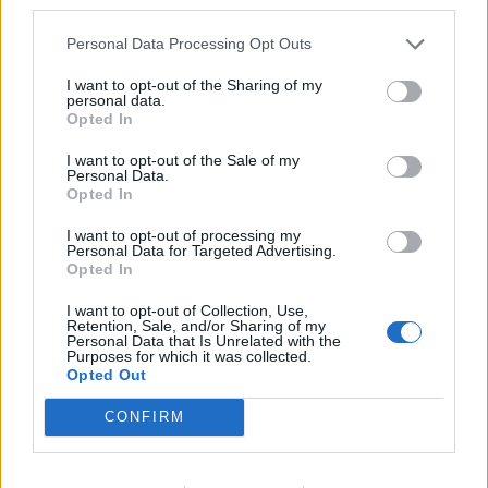
third parties.
ΕΙΔΉΣΕΙΣ
Personal Data Processing Opt Outs
1
2
3
I want to opt-out of the Sharing of my
personal data.
Opted In
I want to opt-out of the Sale of my
Τελευταία Νέα
Personal Data.
Opted In
9 πράγματα που δεν πρέπει να
λέτε σε έναν επισκέπτη
I want to opt-out of processing my
Personal Data for Targeted Advertising.
27 Φεβρουαρίου 2026
Opted In
I want to opt-out of Collection, Use,
Retention, Sale, and/or Sharing of my
Personal Data that Is Unrelated with the
Πάνω από 100 μωρά έχουν
Purposes for which it was collected.
γεννηθεί μέσω εξωσωματικής, με
Opted Out
την υποστήριξη της Be-Live
27 Φεβρουαρίου 2026
CONFIRM
Μεταπροπονητική πείνα: Ο λόγος