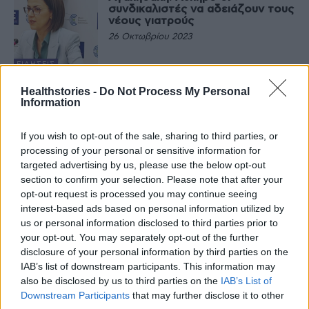
συνδικαλιστές να αδειάζουν τους
νέους γιατρούς
26 Οκτωβρίου 2023
ΕΙΔΉΣΕΙΣ
Ελλείψεις γιατρών: Έτσι
Healthstories -
Do Not Process My Personal
λειτουργούν σήμερα τα δημόσια
Information
νοσοκομεία – Το παράδειγμα του
Νοσοκομείου Λαμίας
18 Οκτωβρίου 2023
If you wish to opt-out of the sale, sharing to third parties, or
processing of your personal or sensitive information for
ΕΙΔΉΣΕΙΣ
targeted advertising by us, please use the below opt-out
ΥΓΕΙΑ IVF Εμβρυογένεσις: Η
μεγαλύτερη Μονάδα
section to confirm your selection. Please note that after your
Υποβοηθούμενης Αναπαραγωγής
opt-out request is processed you may continue seeing
στην Ελλάδα του Ομίλου HHG
interest-based ads based on personal information utilized by
13 Οκτωβρίου 2023
us or personal information disclosed to third parties prior to
ΥΓΕΊΑ ΤΟΥ
ΠΑΙΔΙΟΎ
your opt-out. You may separately opt-out of the further
Έξαρση των ιώσεων με τα
disclosure of your personal information by third parties on the
νοσοκομεία να δέχονται πολλούς
IAB’s list of downstream participants. This information may
ασθενείς με COVID-19 – Πολλοί
also be disclosed by us to third parties on the
IAB’s List of
δεν κάνουν πλέον τεστ
Downstream Participants
that may further disclose it to other
13 Οκτωβρίου 2023