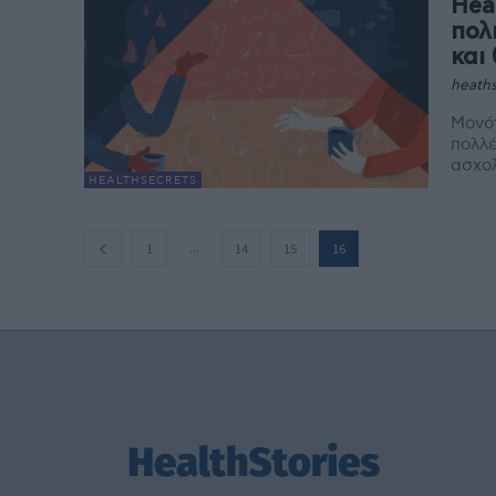
Hea
πολ
και
heaths
Μονότ
πολλέ
ασχολ
HEALTHSECRETS
...
1
14
15
16