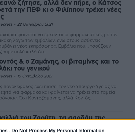
εανώ ζήτησε, αλλά δεν πήρε, ο Κάτσος
ρετά την ΠΕΦ κι ο Φιλίππου τρέχει νέες
ές
ecrets
-
22 Οκτωβρίου 2021
αχαίρια φαίνεται να έρχονται οι φαρμακευτικές με τον
κάκη λόγω των εμβολίων, ενώ στους ασθενείς
μβάνει νέος εκπρόσωπος. Εμβόλια που... τσούζουν
ζουμε πολύ καλά ότι...
οντός & ο Ζαμάνης, οι βιταμίνες και το
λάκι του γενικού
ecrets
-
15 Οκτωβρίου 2021
ς πονοκέφαλος έχει πιάσει τον νέο Υπουργό Υγείας να
λεφτά για φάρμακα και φαίνεται να τρέχει στα ταμεία
ρόνοιας. Όχι Κοντοζαμάνης, αλλά Κοντός...
μαλλιά του Ζαούτη, τα σαρδάμ της
γκα και η αγωνία για τον
ies -
Do Not Process My Personal Information
ρεμβολιασμό