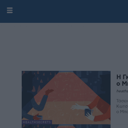
Η Γ
ο Μ
heaths
Τάσει
Κωτσι
ο Μπο
HEALTHSECRETS