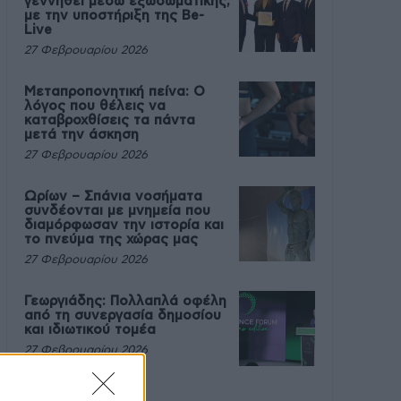
γεννηθεί μέσω εξωσωματικής,
με την υποστήριξη της Be-
Live
27 Φεβρουαρίου 2026
Μεταπροπονητική πείνα: Ο
λόγος που θέλεις να
καταβροχθίσεις τα πάντα
μετά την άσκηση
27 Φεβρουαρίου 2026
Ωρίων – Σπάνια νοσήματα
συνδέονται με μνημεία που
διαμόρφωσαν την ιστορία και
το πνεύμα της χώρας μας
27 Φεβρουαρίου 2026
Γεωργιάδης: Πολλαπλά οφέλη
από τη συνεργασία δημοσίου
και ιδιωτικού τομέα
27 Φεβρουαρίου 2026