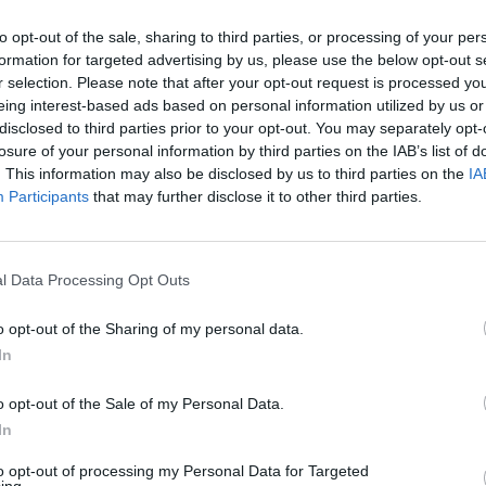
ecrets
-
8 Οκτωβρίου 2021
to opt-out of the sale, sharing to third parties, or processing of your per
όλο της ως πολιτικός προσπαθεί να προσδιορίσει η νέα
formation for targeted advertising by us, please use the below opt-out s
ηρώτρια υπουργός, την ώρα που η Επιτροπή
r selection. Please note that after your opt-out request is processed y
ρογνωμόνων αποδεικνύει τη διάλυσή της και το...
eing interest-based ads based on personal information utilized by us or
disclosed to third parties prior to your opt-out. You may separately opt-
πολλά καρπούζια του Θάνου Πλεύρη, η
losure of your personal information by third parties on the IAB’s list of
μάκρυνση Αρκουμανέα και η σαφής
. This information may also be disclosed by us to third parties on the
IA
υσία Χαρδαλιά
Participants
that may further disclose it to other third parties.
ecrets
-
1 Οκτωβρίου 2021
ους - πρώτους συνάντησε τους Έλληνες
κοβιομήχανους ο Υπουργός Υγείας, οι οποίοι δεν
l Data Processing Opt Outs
ασαν ούτε υποσχέσεις, ενώ στο πρόγραμμα του
γού μπήκαν και καρατομήσεις,...
o opt-out of the Sharing of my personal data.
5άστερες κλινικές του Άδωνη δια
In
ρός Πλεύρη και η αποχώρηση των
ικητών
o opt-out of the Sale of my Personal Data.
In
ecrets
-
24 Σεπτεμβρίου 2021
ρφωση σε δημόσιες και σε ιδιωτικές κλινικές μεθοδεύει
to opt-out of processing my Personal Data for Targeted
ing.