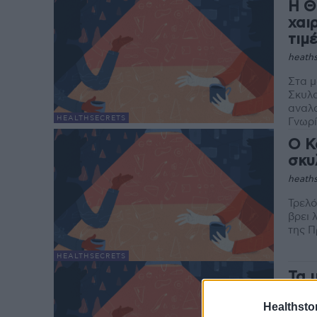
Η Θ
χαι
τιμ
heaths
Στα μ
Σκυλα
αναλα
HEALTHSECRETS
Γνωρί
Ο Κ
σκυ
heaths
Τρελό
βρει 
της Π
HEALTHSECRETS
Τα 
Γκά
Healthstor
υπε