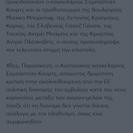
προειδοποιούν ο καγκελάριος Σεμπάστιαν
Κουρτς και οι πρωθυπουργοί της Βουλγαρίας
Μπόικο Μπορίσοφ, της Λετονίας Κρισγιάνις
Κάρινς, της Σλοβενίας Γιάνεζ Γιάνσα, της
Τσεχίας Αντρέι Μπάμπις και της Κροατίας
Αντρέι Πλένκοβιτς, ο οποίος προσυπέγραψε
την τελευταία στιγμή την επιστολή.
Χθες, Παρασκευή, ο Αυστριακός καγκελάριος
Σεμπάστιαν Κουρτς, ασκώντας δριμύτατη
κριτική στην ακολουθούμενη από την ΕΕ
πολιτική διανομής του εμβολίου κατά του νέου
κορονοϊού, μεταξύ των χωρών-μελών της,
τόνιζε ότι «η διανομή δεν γίνεται δίκαια,
ανάλογα με τον πληθυσμό, όπως είχε
συμφωνηθεί».