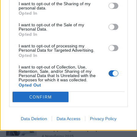
I want to opt-out of the Sharing of my
personal data.
Opted In
healthstories
I want to opt-out of the Sale of my
Personal Data.
Opted In
I want to opt-out of processing my
Personal Data for Targeted Advertising.
Opted In
I want to opt-out of Collection, Use,
Retention, Sale, and/or Sharing of my
Personal Data that Is Unrelated with the
Purposes for which it was collected.
Opted Out
CONFIRM
Δείτε Ακόμη
Ο Σύνδεσμος Ιδιωτικών Κλινικών
Data Deletion
Data Access
Privacy Policy
στηρίζει την πανελλαδική κινητοποίηση
των εργαστηριακών γιατρών
4 Νοεμβρίου 2025