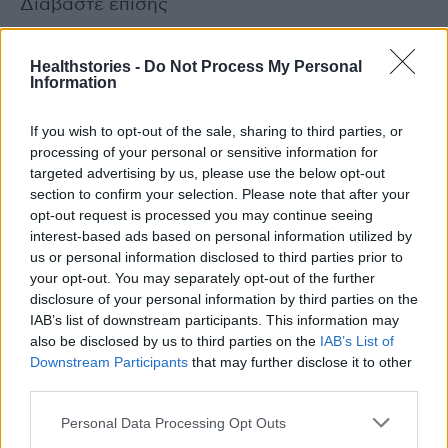
Διαβάστε επίσης
Νέες καθυστερήσεις στις παραδόσεις
Healthstories -
Do Not Process My Personal
Information
εμβολίων στην Ευρώπη από την AstraZeneca
If you wish to opt-out of the sale, sharing to third parties, or
Ενδεχομένως και τον ερχόμενο μήνα οι
processing of your personal or sensitive information for
πρώτες παραδόσεις εμβολίων Johnson &
targeted advertising by us, please use the below opt-out
Johnson στην Ευρώπη
section to confirm your selection. Please note that after your
opt-out request is processed you may continue seeing
interest-based ads based on personal information utilized by
us or personal information disclosed to third parties prior to
your opt-out. You may separately opt-out of the further
TAGS
COVID-19
εμβόλια για κορονοιό
disclosure of your personal information by third parties on the
εμβολιασμός για τον κορονοϊό
Ευρωπαϊκή Επιτροπή
Κομισιόν
IAB’s list of downstream participants. This information may
also be disclosed by us to third parties on the
IAB’s List of
Κορονοϊός
Downstream Participants
that may further disclose it to other
third parties.
Personal Data Processing Opt Outs