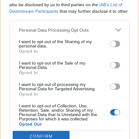
also be disclosed by us to third parties on the
IAB’s List of
Downstream Participants
that may further disclose it to other
Μετά από πόσες μέρες φεύγει μια μελανιά
third parties.
Personal Data Processing Opt Outs
I want to opt-out of the Sharing of my
TAGS
ESMO 2025
Θεραπευτική Κλινική ΕΚΠΑ
personal data.
Opted In
I want to opt-out of the Sale of my
Personal Data.
Opted In
I want to opt-out of processing my
Personal Data for Targeted Advertising.
Opted In
healthstories
I want to opt-out of Collection, Use,
Retention, Sale, and/or Sharing of my
Personal Data that Is Unrelated with the
Purposes for which it was collected.
Opted Out
CONFIRM