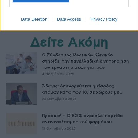
Data Deletion
Data Access
Privacy Policy
Δείτε Ακόμη
Ο Σύνδεσμος Ιδιωτικών Κλινικών
στηρίζει την πανελλαδική κινητοποίηση
των εργαστηριακών γιατρών
4 Νοεμβρίου 2025
Άδωνις: Απαγορεύεται η είσοδος
ατόμων κάτω των 18, σε χώρους με...
23 Οκτωβρίου 2025
Προσοχή – Ο ΕΟΦ ανακαλεί παρτίδα
αντινεοπλασματικού φαρμάκου
13 Οκτωβρίου 2025