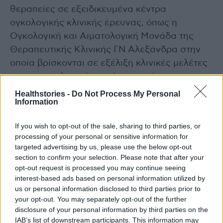
θεραπείες σε εξειδικευμένα κέντρα
ογκολογικής κλινικής έρευνας, όπως η
Ογκολογική και Αιματολογική Μονάδα της
Θεραπευτικής Κλινικής ΓΝ Αλεξάνδρα στην
οποία βρίσκονται σε εξέλιξη κλινικές μελέτες
για γυναικολογικό καρκίνο, καρκίνο του
προστάτη και του ουροποιογεννητικού
Healthstories -
Do Not Process My Personal
Information
συστήματος, καρκίνο των πνευμόνων, καρκίνο
του μαστού, πολλαπλούν μυέλωμα και άλλες
If you wish to opt-out of the sale, sharing to third parties, or
πλασματοκυτταρικές δυσκρασίες.
processing of your personal or sensitive information for
targeted advertising by us, please use the below opt-out
photo shutterstock
section to confirm your selection. Please note that after your
opt-out request is processed you may continue seeing
interest-based ads based on personal information utilized by
Διαβάστε επίσης
us or personal information disclosed to third parties prior to
your opt-out. You may separately opt-out of the further
Τα εκπληκτικά οφέλη της περιορισμένης
disclosure of your personal information by third parties on the
πρόσληψης ζάχαρης στην παιδική ηλικία
IAB’s list of downstream participants. This information may