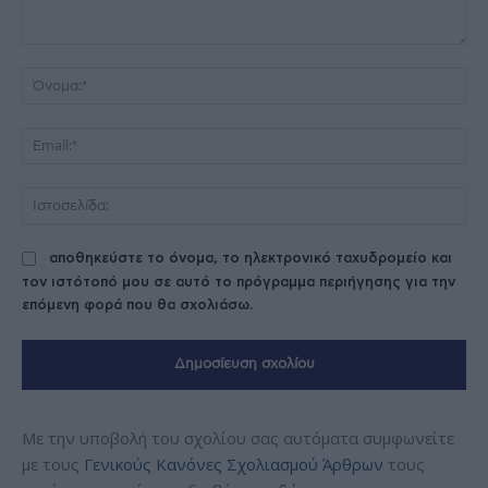
Σχόλιο:
Όν
Ema
Ισ
αποθηκεύστε το όνομα, το ηλεκτρονικό ταχυδρομείο και
τον ιστότοπό μου σε αυτό το πρόγραμμα περιήγησης για την
επόμενη φορά που θα σχολιάσω.
Με την υποβολή του σχολίου σας αυτόματα συμφωνείτε
με τους
Γενικούς Κανόνες Σχολιασμού Άρθρων
τους