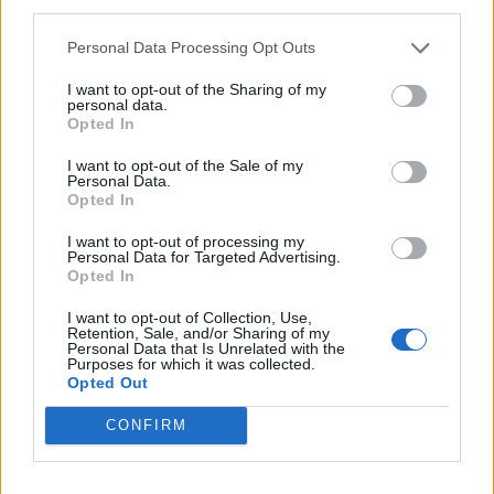
third parties.
ΥΓΕΊΑ
Personal Data Processing Opt Outs
1
2
I want to opt-out of the Sharing of my
personal data.
Opted In
I want to opt-out of the Sale of my
Τελευταία Νέα
Personal Data.
Opted In
9 πράγματα που δεν πρέπει να
λέτε σε έναν επισκέπτη
I want to opt-out of processing my
Personal Data for Targeted Advertising.
27 Φεβρουαρίου 2026
Opted In
I want to opt-out of Collection, Use,
Retention, Sale, and/or Sharing of my
Personal Data that Is Unrelated with the
Πάνω από 100 μωρά έχουν
Purposes for which it was collected.
γεννηθεί μέσω εξωσωματικής, με
Opted Out
την υποστήριξη της Be-Live
27 Φεβρουαρίου 2026
CONFIRM