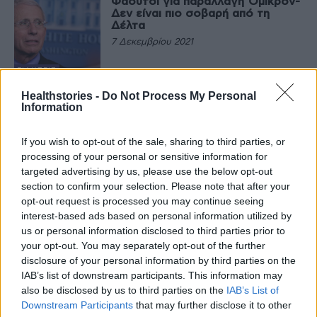
Φάουτσι για παραλλαγή Όμικρον-
Δεν είναι πιο σοβαρή από τη
Δέλτα
7 Δεκεμβρίου 2021
ΕΙΔΉΣΕΙΣ
Θεοδωρίδου : Η παραλλαγή
Healthstories -
Do Not Process My Personal
Όμικρον θα επικρατήσει της
Information
Δέλτα
6 Δεκεμβρίου 2021
If you wish to opt-out of the sale, sharing to third parties, or
processing of your personal or sensitive information for
ΕΙΔΉΣΕΙΣ
targeted advertising by us, please use the below opt-out
Νέο κινεζικό εμβόλιο – Το Clover
section to confirm your selection. Please note that after your
παρέχει προστασία 79% κατά της
παραλλαγής Δέλτα
opt-out request is processed you may continue seeing
interest-based ads based on personal information utilized by
30 Σεπτεμβρίου 2021
us or personal information disclosed to third parties prior to
your opt-out. You may separately opt-out of the further
ΚΟΡΟΝΟΙΌΣ
disclosure of your personal information by third parties on the
Φάουτσι: “Οι ΗΠΑ δεν θα
επιστρέψουν σε λοκντάουν, παρά
IAB’s list of downstream participants. This information may
τους κινδύνους της παραλλαγής
also be disclosed by us to third parties on the
IAB’s List of
Δέλτα”
Downstream Participants
that may further disclose it to other
1 Αυγούστου 2021